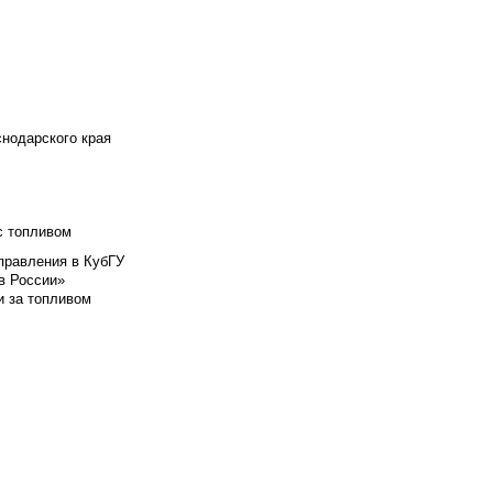
снодарского края
с топливом
правления в КубГУ
в России»
и за топливом