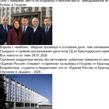
Гроб с вайфаем, места на кладбище и женская месть: невыдуманные ист
Кубань в Госдуме
Борьба с «вайбом», обидное прозвище и уголовное дело: чем запомнил
Скандалы и громкие высказывания депутатов ГД из Краснодарского края
Все новости по теме
29.07.2026
Скромные квадратные метры без автопарков: кубанские коммунисты ра
«Единая Россия» отправит «старичков» на выборы в Госдуму от Краснод
Безработные, студенты и бюджетники: кто от «Единой России» в Красно
Обучение в «вышке» - 2026