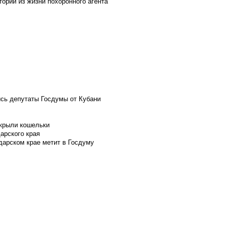
ории из жизни похоронного агента
ись депутаты Госдумы от Кубани
скрыли кошельки
арского края
дарском крае метит в Госдуму