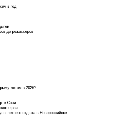
сяч в год
дыгеи
ров до режиссёров
Крыму летом в 2026?
орте Сочи
ского края
усы летнего отдыха в Новороссийске