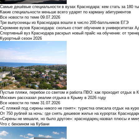
Самые дешёвые специальности в вузах Краснодара: кем стать за 180 ты
Какие специальности меньше всего ударят по карману абитуриентов
Все новости по теме
09.07.2026
Три выпускницы из Краснодара вошли в число 200-балльников ЕГЭ
Скромнее вузов Краснодара: сколько стоит обучение в университетах А
Спортивный вуз Краснодара раскрыл новый прайс на обучение: от трене
Курортный сезон 2026
Пустые пляжи, перебои со светом и работа ПВО: как проходит отдых в 
Москвич рассказал реалии отдыха в Крыму в 2026 году
Все новости по теме
31.07.2026
«С пляжей под сирены никого не гонят»: туристка описала отдых на кур
От 750 рублей за ночь: где снять дешевое жилье на курортах Краснодар
«Сирены не мешали, но было другое»: краснодарец назвал плюсы и мин
Что с бензином на Кубани