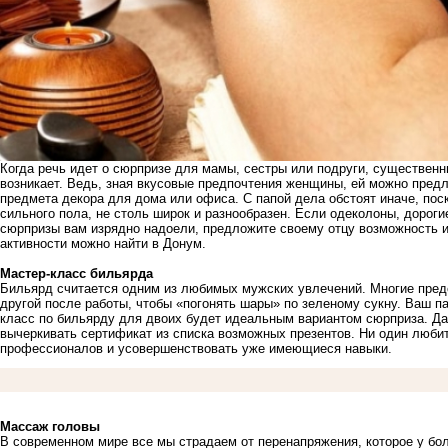
Когда речь идет о сюрпризе для мамы, сестры или подруги, существенн
возникает. Ведь, зная вкусовые предпочтения женщины, ей можно предл
предмета декора для дома или офиса. С папой дела обстоят иначе, пос
сильного пола, не столь широк и разнообразен. Если одеколоны, дорог
сюрпризы вам изрядно надоели, предложите своему отцу возможность и
активности можно найти в
Донум
.
Мастер-класс бильярда
Бильярд считается одним из любимых мужских увлечений. Многие предс
другой после работы, чтобы «погонять шары» по зеленому сукну. Ваш па
класс по бильярду для двоих будет идеальным вариантом сюрприза. Даж
вычеркивать сертификат из списка возможных презентов. Ни один люби
профессионалов и усовершенствовать уже имеющиеся навыки.
Массаж головы
В современном мире все мы страдаем от перенапряжения, которое у бо