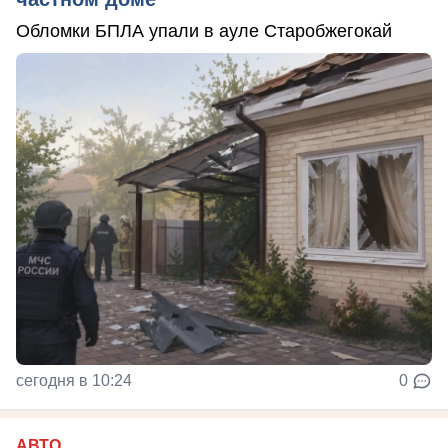
Обломки БПЛА упали в ауле Старобжегокай
сегодня в 10:24
0
АВТО