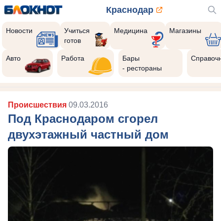
Краснодар
Новости
Учиться
Медицина
Магазины
готов
Авто
Работа
Бары
Справоч
- рестораны
Происшествия
09.03.2016
Под Краснодаром сгорел
двухэтажный частный дом