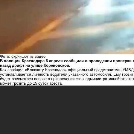
Фото: скриншот из видео
В полиции Краснодара 8 апреля сообщили о проведении проверки 
назад дрифт
на улице Кореновской.
Как сообщил «Блокноту Краснодар» официальный представитель УМВД 
устанавливается личность водителя указанного автомобиля. Ему грозит 
будет рассмотрен вопрос о привлечении его к административной ответс
может грозить до 15 суток ареста.