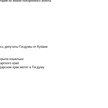
ории из жизни похоронного агента
ись депутаты Госдумы от Кубани
скрыли кошельки
арского края
дарском крае метит в Госдуму