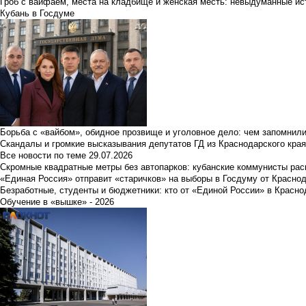
Гроб с вайфаем, места на кладбище и женская месть: невыдуманные ист
Кубань в Госдуме
Борьба с «вайбом», обидное прозвище и уголовное дело: чем запомнил
Скандалы и громкие высказывания депутатов ГД из Краснодарского края
Все новости по теме
29.07.2026
Скромные квадратные метры без автопарков: кубанские коммунисты ра
«Единая Россия» отправит «старичков» на выборы в Госдуму от Краснод
Безработные, студенты и бюджетники: кто от «Единой России» в Красно
Обучение в «вышке» - 2026