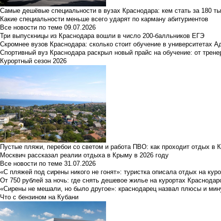
Самые дешёвые специальности в вузах Краснодара: кем стать за 180 ты
Какие специальности меньше всего ударят по карману абитуриентов
Все новости по теме
09.07.2026
Три выпускницы из Краснодара вошли в число 200-балльников ЕГЭ
Скромнее вузов Краснодара: сколько стоит обучение в университетах А
Спортивный вуз Краснодара раскрыл новый прайс на обучение: от трене
Курортный сезон 2026
Пустые пляжи, перебои со светом и работа ПВО: как проходит отдых в 
Москвич рассказал реалии отдыха в Крыму в 2026 году
Все новости по теме
31.07.2026
«С пляжей под сирены никого не гонят»: туристка описала отдых на кур
От 750 рублей за ночь: где снять дешевое жилье на курортах Краснодар
«Сирены не мешали, но было другое»: краснодарец назвал плюсы и мин
Что с бензином на Кубани