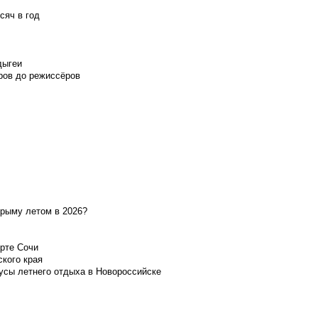
сяч в год
дыгеи
ров до режиссёров
Крыму летом в 2026?
орте Сочи
ского края
усы летнего отдыха в Новороссийске