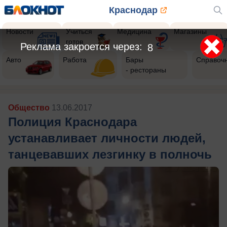
Краснодар
Новости
Учиться
Медицина
Магазины
готов
Реклама закроется через:
5
Авто
Работа
Бары
Справоч
- рестораны
Общество
13.06.2017
Полиция Краснодара
устанавливает личности людей,
танцевавших лезгинку в полночь