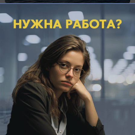
вчера в 18:26
0
Краеведческий музей
Футбольный матч 1926 года и Сенной
рынок с высоты: архивные снимки
августа, которые удивят даже
старожилов
Как выглядел Краснодар в августе разных годов