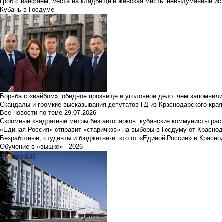
Гроб с вайфаем, места на кладбище и женская месть: невыдуманные ист
Кубань в Госдуме
Борьба с «вайбом», обидное прозвище и уголовное дело: чем запомнил
Скандалы и громкие высказывания депутатов ГД из Краснодарского края
Все новости по теме
29.07.2026
Скромные квадратные метры без автопарков: кубанские коммунисты ра
«Единая Россия» отправит «старичков» на выборы в Госдуму от Краснод
Безработные, студенты и бюджетники: кто от «Единой России» в Красно
Обучение в «вышке» - 2026