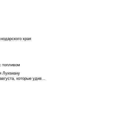
снодарского края
с топливом
и Луизиану
вгуста, которые удив...