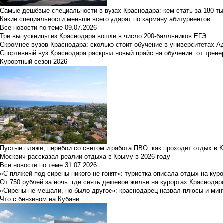
Самые дешёвые специальности в вузах Краснодара: кем стать за 180 ты
Какие специальности меньше всего ударят по карману абитуриентов
Все новости по теме
09.07.2026
Три выпускницы из Краснодара вошли в число 200-балльников ЕГЭ
Скромнее вузов Краснодара: сколько стоит обучение в университетах А
Спортивный вуз Краснодара раскрыл новый прайс на обучение: от трене
Курортный сезон 2026
Пустые пляжи, перебои со светом и работа ПВО: как проходит отдых в 
Москвич рассказал реалии отдыха в Крыму в 2026 году
Все новости по теме
31.07.2026
«С пляжей под сирены никого не гонят»: туристка описала отдых на кур
От 750 рублей за ночь: где снять дешевое жилье на курортах Краснодар
«Сирены не мешали, но было другое»: краснодарец назвал плюсы и мин
Что с бензином на Кубани