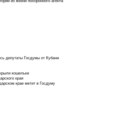
ории из жизни похоронного агента
ись депутаты Госдумы от Кубани
скрыли кошельки
арского края
дарском крае метит в Госдуму