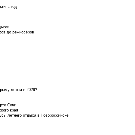
сяч в год
дыгеи
ров до режиссёров
Крыму летом в 2026?
орте Сочи
ского края
усы летнего отдыха в Новороссийске