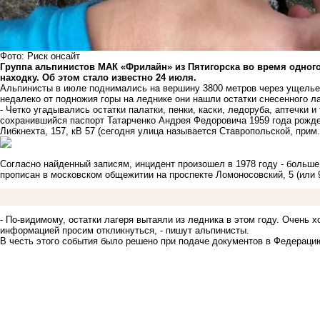
Фото: Риск онсайт
Группа альпинистов МАК «Фрилайн» из Пятигорска во время одног
находку. Об этом стало известно 24 июля.
Альпинисты в июле поднимались на вершину 3800 метров через ущелье
недалеко от подножия горы на леднике они нашли остатки снесенного ла
- Четко угадывались остатки палатки, пенки, каски, ледоруба, аптечки 
сохранившийся паспорт Татарченко Андрея Федоровича 1959 года рождени
Либкнехта, 157, кВ 57 (сегодня улица называется Ставропольской, прим. 
Согласно найденный записям, инцидент произошел в 1978 году - больше
прописан в московском общежитии на проспекте Ломоносовский, 5 (или 9
- По-видимому, остатки лагеря вытаяли из ледника в этом году. Очень 
информацией просим откликнуться, - пишут альпинисты.
В честь этого события было решено при подаче документов в Федераци