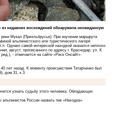
о из недавних восхождений обнаружила неожиданную
 реки Мукал (Приэльбрусье). При изучении маршрута
виной альпинистского или туристического лагеря.
и т.п. Однако самой интересной находкой оказался неплохо
я, август, прописанного по адресу г. Краснодар, ул. К.
ред.), - отмечается на сайте «Риск Онсайт».
 40 лет назад. К моменту происшествия Татарченко был
), дом 31, к.3.
хочется узнать судьбу этого человека. Обладающих
ю альпинистов России назвать пик «Находка».