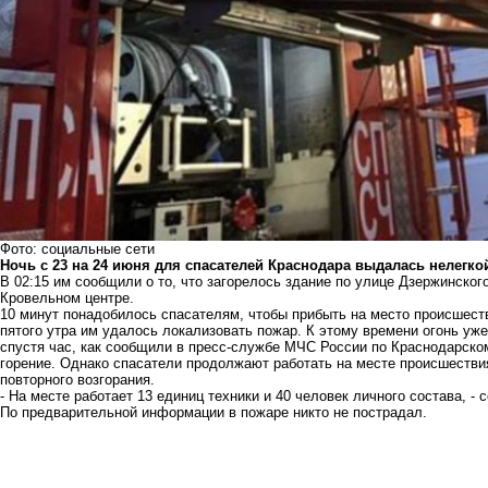
Фото: социальные сети
Ночь с 23 на 24 июня для спасателей Краснодара выдалась нелегко
В 02:15 им сообщили о то, что загорелось здание по улице Дзержинско
Кровельном центре.
10 минут понадобилось спасателям, чтобы прибыть на место происшеств
пятого утра им удалось локализовать пожар. К этому времени огонь уж
спустя час, как сообщили в пресс-службе МЧС России по Краснодарско
горение. Однако спасатели продолжают работать на месте происшествия
повторного возгорания.
- На месте работает 13 единиц техники и 40 человек личного состава, -
По предварительной информации в пожаре никто не пострадал.