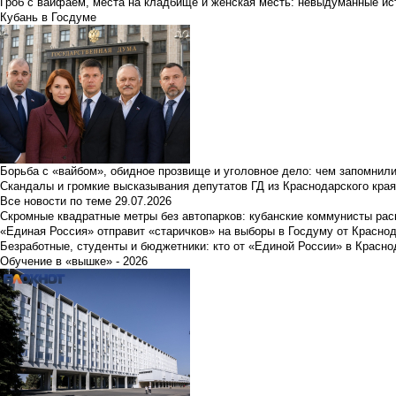
Гроб с вайфаем, места на кладбище и женская месть: невыдуманные ист
Кубань в Госдуме
Борьба с «вайбом», обидное прозвище и уголовное дело: чем запомнил
Скандалы и громкие высказывания депутатов ГД из Краснодарского края
Все новости по теме
29.07.2026
Скромные квадратные метры без автопарков: кубанские коммунисты ра
«Единая Россия» отправит «старичков» на выборы в Госдуму от Краснод
Безработные, студенты и бюджетники: кто от «Единой России» в Красно
Обучение в «вышке» - 2026