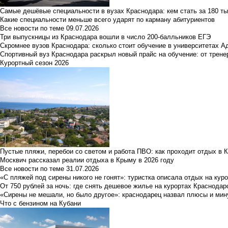
Самые дешёвые специальности в вузах Краснодара: кем стать за 180 ты
Какие специальности меньше всего ударят по карману абитуриентов
Все новости по теме
09.07.2026
Три выпускницы из Краснодара вошли в число 200-балльников ЕГЭ
Скромнее вузов Краснодара: сколько стоит обучение в университетах А
Спортивный вуз Краснодара раскрыл новый прайс на обучение: от трене
Курортный сезон 2026
Пустые пляжи, перебои со светом и работа ПВО: как проходит отдых в 
Москвич рассказал реалии отдыха в Крыму в 2026 году
Все новости по теме
31.07.2026
«С пляжей под сирены никого не гонят»: туристка описала отдых на кур
От 750 рублей за ночь: где снять дешевое жилье на курортах Краснодар
«Сирены не мешали, но было другое»: краснодарец назвал плюсы и мин
Что с бензином на Кубани