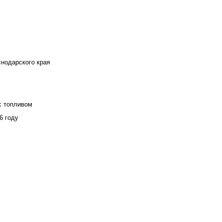
снодарского края
с топливом
6 году