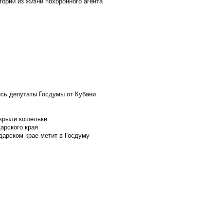
ории из жизни похоронного агента
ись депутаты Госдумы от Кубани
скрыли кошельки
арского края
дарском крае метит в Госдуму