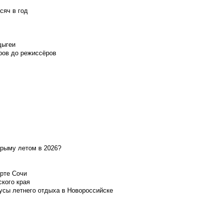
сяч в год
дыгеи
ров до режиссёров
Крыму летом в 2026?
орте Сочи
ского края
усы летнего отдыха в Новороссийске