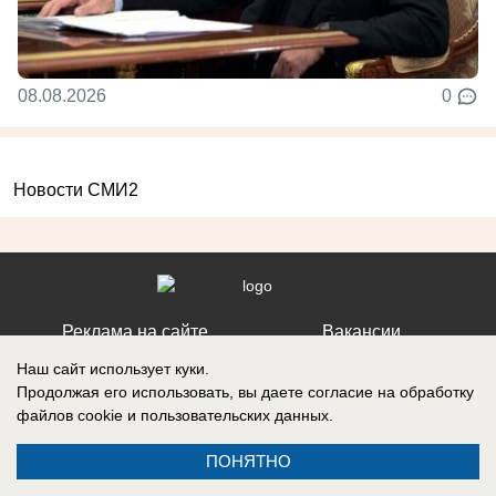
08.08.2026
0
Новости СМИ2
Реклама на сайте
Вакансии
Контакты
Информация
Наш сайт использует куки.
Продолжая его использовать, вы даете согласие на обработку
файлов cookie
и пользовательских данных.
ПОНЯТНО
Регистрационный номер: Эл № ФС 77-76040, выдано Федеральной