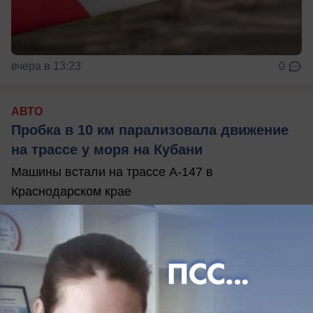
вчера в 13:23
0
АВТО
Пробка в 10 км парализовала движение
на трассе у моря на Кубани
Машины встали на трассе А-147 в
Краснодарском крае