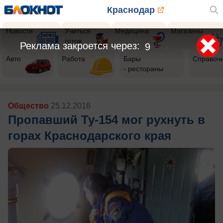
Краснодар
Новости
Учиться
Медицина
Магазины
готов
Реклама закроется через:
6
Авто
Работа
Бары
Справоч
- рестораны
Общество
25.12.2016
Пропавший Ту-154 мог рухнуть в
горах Краснодарского края