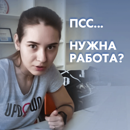
дано разрешение на возведение только
трехэтажки. Он считает, что компания
занимается жульничеством.
- Я вижу, что у вас есть предложение того
объекта, который является незаконным. Как вы
можете продавать то, чего нет? Зачем вы врете?
Вот я вам могу сказать, что разрешения на
строительство и, значит, какого-то проекта не
существует, - предъявил Пахомов риелоторам.
Сотрудники компании попытались оправдаться
перед мэром, сказав, что на сайте опубликован
лишь проект дома в рамках рекламы, да и цены
не прописаны. Но Пахомов поспешил прервать
их. Он сказал, что теперь их «жульническими
действиями» займутся правоохранительные