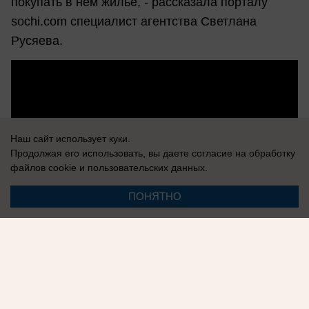
покупать в нем жилье, - рассказала порталу
sochi.com специалист агентства Светлана
Русяева.
Наш сайт использует куки.
Продолжая его использовать, вы даете согласие на обработку
файлов cookie
и пользовательских данных.
ПОНЯТНО