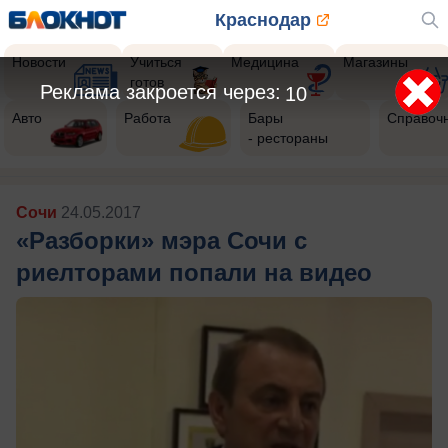
Краснодар
Новости
Учиться
Медицина
Магазины
готов
Реклама закроется через:
9
Авто
Работа
Бары
Справоч
- рестораны
Сочи
24.05.2017
«Разборки» мэра Сочи с
риелторами попали на видео