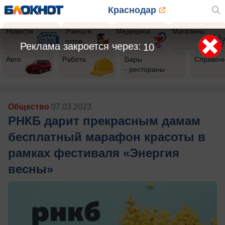
Краснодар
Новости
Учиться
Медицина
Магазины
готов
Реклама закроется через:
8
Авто
Работа
Бары
Справоч
- рестораны
Общество
07.03.2023
РНКБ дарит прекрасным дамам
бесплатный марафон красоты в
рамках фестиваля «Энергия
весны»