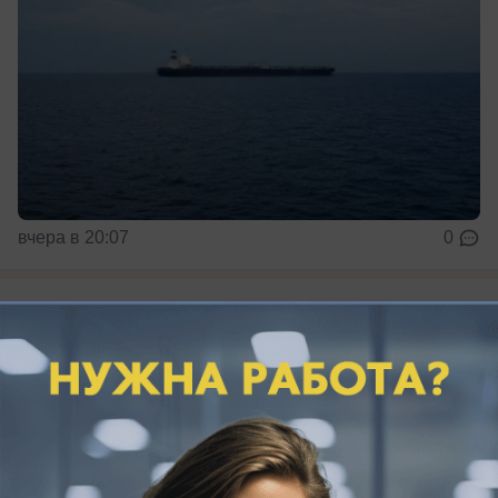
вчера в 20:07
0
Общество
Три страны в одном регионе: где на
Кубани найти Мальдивы, Исландию и
Луизиану
Три места на Кубани, после которых
загранпаспорт можно не доставать