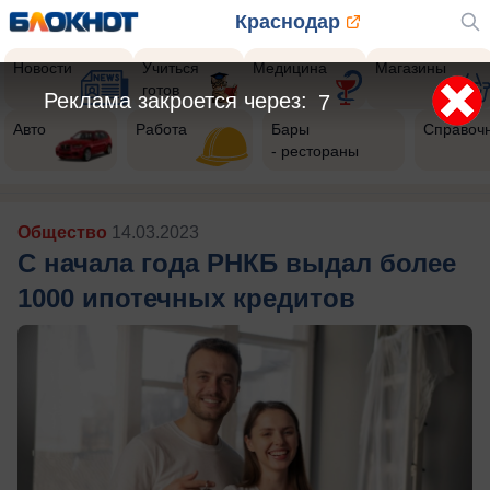
Краснодар
Новости
Учиться
Медицина
Магазины
готов
Реклама закроется через:
5
Авто
Работа
Бары
Справоч
- рестораны
Общество
14.03.2023
С начала года РНКБ выдал более
1000 ипотечных кредитов