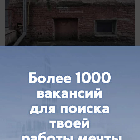
вчера в 11:57
0
Общество
Под Краснодаром обломки дрона
пробили хозпостройку и выбили окна в
частном доме
Обломки БПЛА упали в ауле Старобжегокай