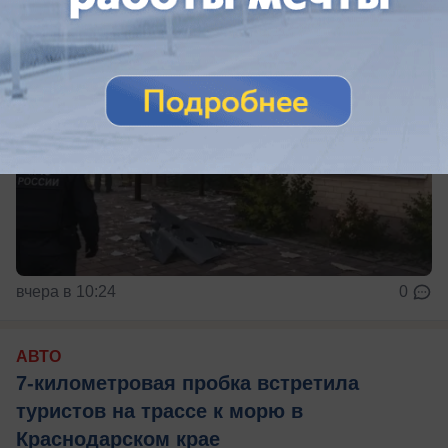
вчера в 10:24
0
АВТО
7-километровая пробка встретила
туристов на трассе к морю в
Краснодарском крае