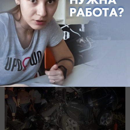
Происшествия
Жуткое ДТП превратило машины в груду
металла и унесло жизни трёх человек на
Кубани
Авария произошла на дороге в Новокубанском
районе