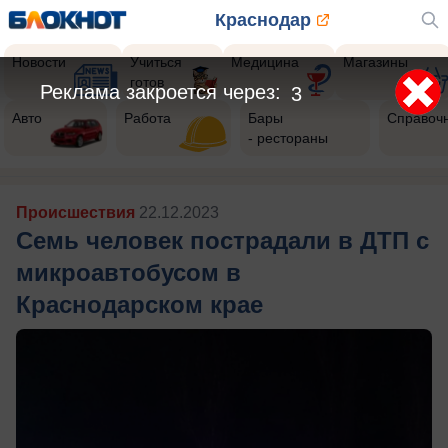
Краснодар
Новости
Учиться
Медицина
Магазины
готов
Авто
Работа
Бары
Справоч
- рестораны
Происшествия
22.12.2023
Семь человек пострадали в ДТП с
микроавтобусом в
Краснодарском крае