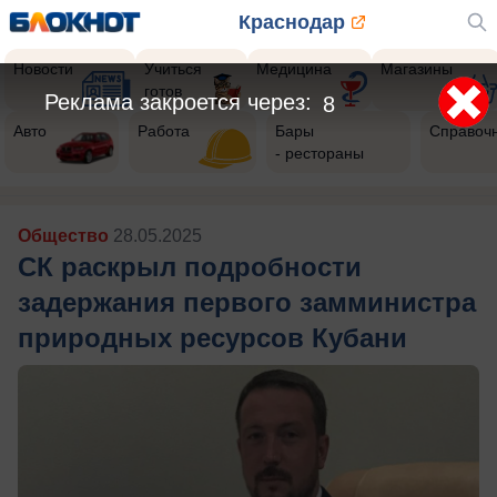
Краснодар
Новости
Учиться
Медицина
Магазины
готов
Реклама закроется через:
5
Авто
Работа
Бары
Справоч
- рестораны
Общество
28.05.2025
СК раскрыл подробности
задержания первого замминистра
природных ресурсов Кубани