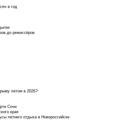
сяч в год
дыгеи
ров до режиссёров
Крыму летом в 2026?
орте Сочи
ского края
усы летнего отдыха в Новороссийске