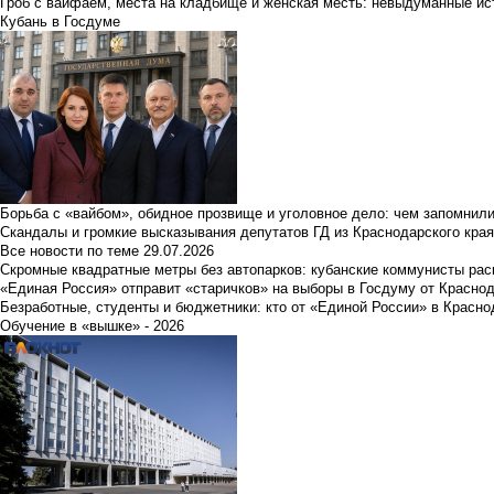
Гроб с вайфаем, места на кладбище и женская месть: невыдуманные ист
Кубань в Госдуме
Борьба с «вайбом», обидное прозвище и уголовное дело: чем запомнил
Скандалы и громкие высказывания депутатов ГД из Краснодарского края
Все новости по теме
29.07.2026
Скромные квадратные метры без автопарков: кубанские коммунисты ра
«Единая Россия» отправит «старичков» на выборы в Госдуму от Краснод
Безработные, студенты и бюджетники: кто от «Единой России» в Красно
Обучение в «вышке» - 2026