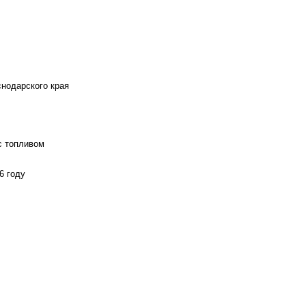
снодарского края
с топливом
6 году