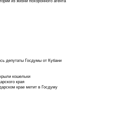
ории из жизни похоронного агента
ись депутаты Госдумы от Кубани
скрыли кошельки
арского края
дарском крае метит в Госдуму