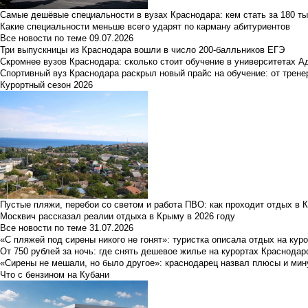
Самые дешёвые специальности в вузах Краснодара: кем стать за 180 ты
Какие специальности меньше всего ударят по карману абитуриентов
Все новости по теме
09.07.2026
Три выпускницы из Краснодара вошли в число 200-балльников ЕГЭ
Скромнее вузов Краснодара: сколько стоит обучение в университетах А
Спортивный вуз Краснодара раскрыл новый прайс на обучение: от трене
Курортный сезон 2026
Пустые пляжи, перебои со светом и работа ПВО: как проходит отдых в 
Москвич рассказал реалии отдыха в Крыму в 2026 году
Все новости по теме
31.07.2026
«С пляжей под сирены никого не гонят»: туристка описала отдых на кур
От 750 рублей за ночь: где снять дешевое жилье на курортах Краснодар
«Сирены не мешали, но было другое»: краснодарец назвал плюсы и мин
Что с бензином на Кубани