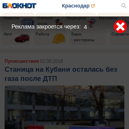
Краснодар
Новости
Учиться
Медицина
Магазины
готов
Реклама закроется через:
2
Авто
Работа
Бары
Справоч
- рестораны
Происшествия
02.06.2018
Станица на Кубани осталась без
газа после ДТП