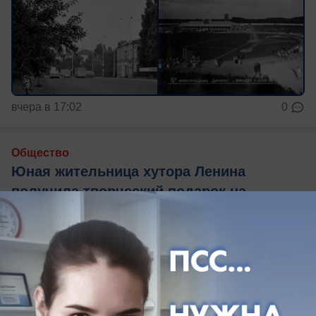
вчера в 17:02
0
Общество
Юная жительница хутора Ленина
получила творческий подарок на
десятилетие от депутата Гордумы
Краснодара
Депутат городской Думы Краснодара
оригинально поздравил юную жительницу
хутора Ленина