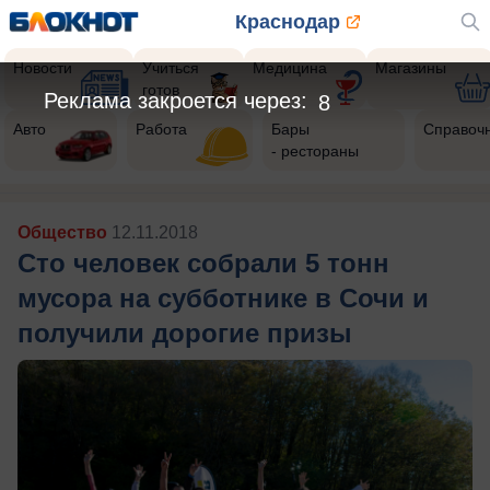
Краснодар
Новости
Учиться
Медицина
Магазины
готов
Реклама закроется через:
6
Авто
Работа
Бары
Справоч
- рестораны
Общество
12.11.2018
Сто человек собрали 5 тонн
мусора на субботнике в Сочи и
получили дорогие призы