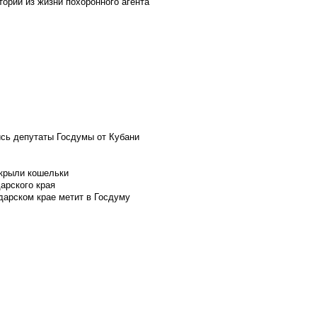
ории из жизни похоронного агента
ись депутаты Госдумы от Кубани
скрыли кошельки
арского края
дарском крае метит в Госдуму