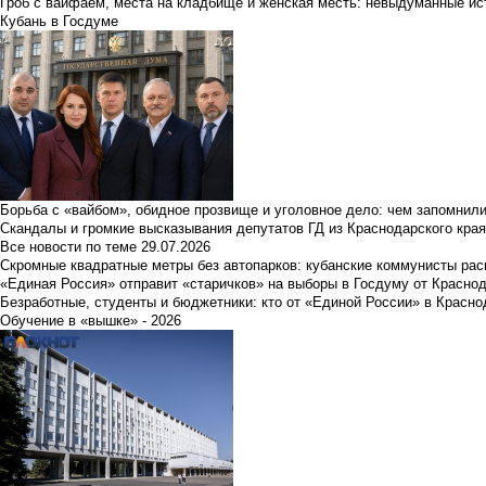
Гроб с вайфаем, места на кладбище и женская месть: невыдуманные ист
Кубань в Госдуме
Борьба с «вайбом», обидное прозвище и уголовное дело: чем запомнил
Скандалы и громкие высказывания депутатов ГД из Краснодарского края
Все новости по теме
29.07.2026
Скромные квадратные метры без автопарков: кубанские коммунисты ра
«Единая Россия» отправит «старичков» на выборы в Госдуму от Краснод
Безработные, студенты и бюджетники: кто от «Единой России» в Красно
Обучение в «вышке» - 2026