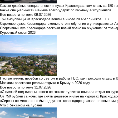
Самые дешёвые специальности в вузах Краснодара: кем стать за 180 ты
Какие специальности меньше всего ударят по карману абитуриентов
Все новости по теме
09.07.2026
Три выпускницы из Краснодара вошли в число 200-балльников ЕГЭ
Скромнее вузов Краснодара: сколько стоит обучение в университетах А
Спортивный вуз Краснодара раскрыл новый прайс на обучение: от трене
Курортный сезон 2026
Пустые пляжи, перебои со светом и работа ПВО: как проходит отдых в 
Москвич рассказал реалии отдыха в Крыму в 2026 году
Все новости по теме
31.07.2026
«С пляжей под сирены никого не гонят»: туристка описала отдых на кур
От 750 рублей за ночь: где снять дешевое жилье на курортах Краснодар
«Сирены не мешали, но было другое»: краснодарец назвал плюсы и мин
Что с бензином на Кубани