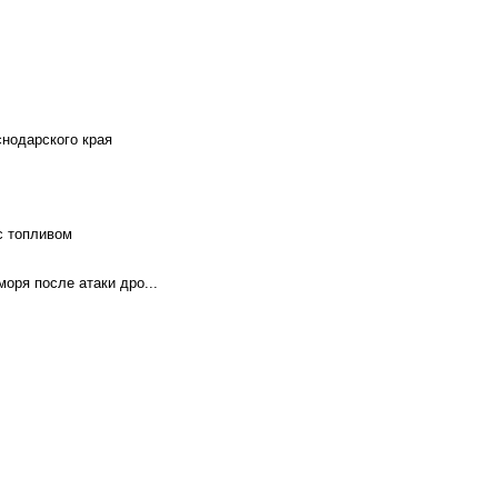
снодарского края
с топливом
оря после атаки дро...