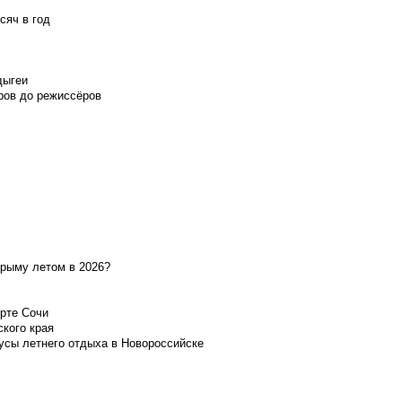
сяч в год
дыгеи
ров до режиссёров
Крыму летом в 2026?
орте Сочи
ского края
усы летнего отдыха в Новороссийске