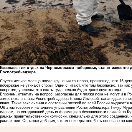
Безопасен ли отдых на Черноморском побережье, станет известно д
Роспотребнадзоре.
Спустя четыре месяца после крушения танкеров, произошедшего 15 дека
побережье не утихают споры. Одни считают, что там безопасно, так как
напротив, уверены, что ехать туда нельзя будет даже спустя годы.
Впрочем, ответить на вопрос: безопасны для пляжи пока не могут и в 
заместителя главы Роспотребнадзора Елены Ижловой, санэпидзаключен
июня. Такие заключения о состоянии пляжей во всей России выдаются в
Об этом говорил и начальник управления Роспотребнадзора Тимур Мураг
словам, на сегодняшний день информации о безопасности пляжей на Ку
рамках правительственной комиссии, специально для этого созданной,
рамках нее. Он также добавил, что мнение должно быть основано на ко