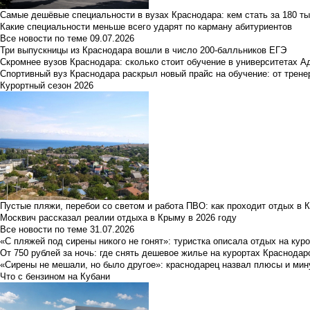
Самые дешёвые специальности в вузах Краснодара: кем стать за 180 ты
Какие специальности меньше всего ударят по карману абитуриентов
Все новости по теме
09.07.2026
Три выпускницы из Краснодара вошли в число 200-балльников ЕГЭ
Скромнее вузов Краснодара: сколько стоит обучение в университетах А
Спортивный вуз Краснодара раскрыл новый прайс на обучение: от трене
Курортный сезон 2026
Пустые пляжи, перебои со светом и работа ПВО: как проходит отдых в 
Москвич рассказал реалии отдыха в Крыму в 2026 году
Все новости по теме
31.07.2026
«С пляжей под сирены никого не гонят»: туристка описала отдых на кур
От 750 рублей за ночь: где снять дешевое жилье на курортах Краснодар
«Сирены не мешали, но было другое»: краснодарец назвал плюсы и мин
Что с бензином на Кубани