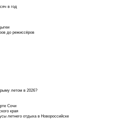
сяч в год
дыгеи
ров до режиссёров
Крыму летом в 2026?
орте Сочи
ского края
усы летнего отдыха в Новороссийске