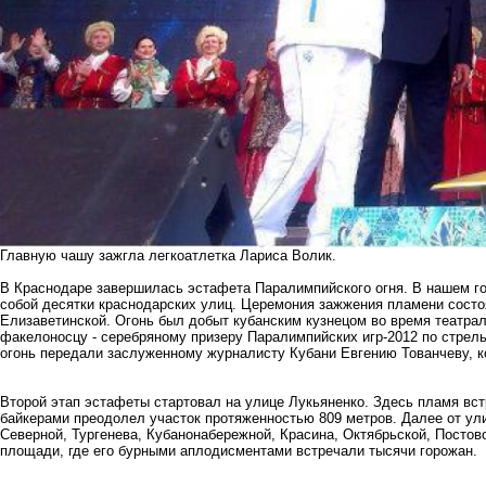
Главную чашу зажгла легкоатлетка Лариса Волик.
В Краснодаре завершилась эстафета Паралимпийского огня. В нашем го
собой десятки краснодарских улиц. Церемония зажжения пламени состоял
Елизаветинской. Огонь был добыт кубанским кузнецом во время театра
факелоносцу - серебряному призеру Паралимпийских игр-2012 по стрель
огонь передали заслуженному журналисту Кубани Евгению Тованчеву, ко
Второй этап эстафеты стартовал на улице Лукьяненко. Здесь пламя вс
байкерами преодолел участок протяженностью 809 метров. Далее от у
Северной, Тургенева, Кубанонабережной, Красина, Октябрьской, Постово
площади, где его бурными аплодисментами встречали тысячи горожан.