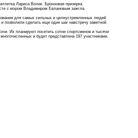
атлетка Лариса Волик. Бронзовая призерка
есте с мэром Владимиром Евлановым зажгла
нования для самых сильных и целеустремленных людей
с и позволили сделать еще один шаг навстречу заветной
Сочи. Их планируют посетить сотни спортсменов и тысячи
 многочисленных и будет представлена 197 участниками.