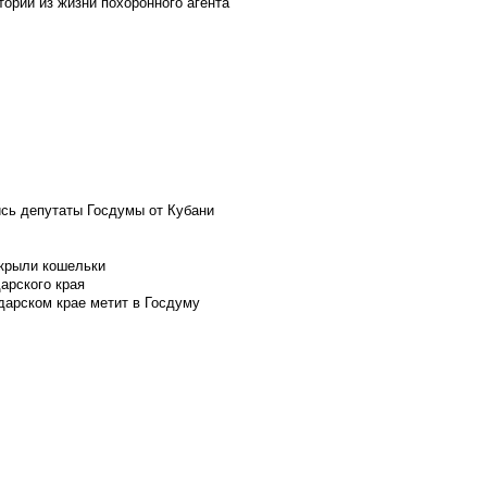
ории из жизни похоронного агента
ись депутаты Госдумы от Кубани
скрыли кошельки
арского края
дарском крае метит в Госдуму