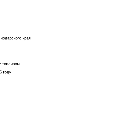
снодарского края
с топливом
6 году