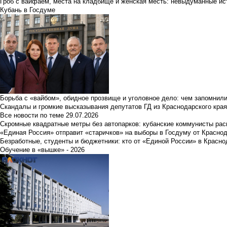
Гроб с вайфаем, места на кладбище и женская месть: невыдуманные ист
Кубань в Госдуме
Борьба с «вайбом», обидное прозвище и уголовное дело: чем запомнил
Скандалы и громкие высказывания депутатов ГД из Краснодарского края
Все новости по теме
29.07.2026
Скромные квадратные метры без автопарков: кубанские коммунисты ра
«Единая Россия» отправит «старичков» на выборы в Госдуму от Краснод
Безработные, студенты и бюджетники: кто от «Единой России» в Красно
Обучение в «вышке» - 2026