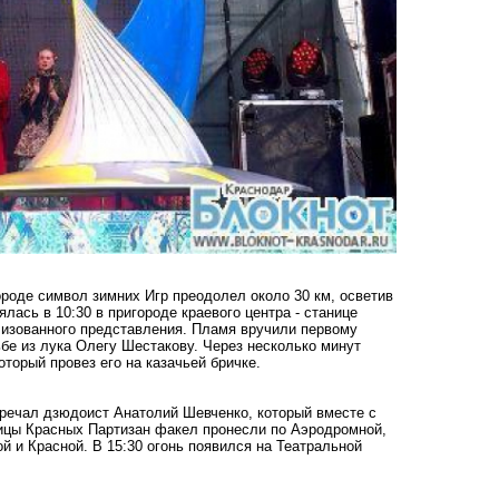
роде символ зимних Игр преодолел около 30 км, осветив
ась в 10:30 в пригороде краевого центра - станице
лизованного представления. Пламя вручили первому
бе из лука Олегу Шестакову. Через несколько минут
торый провез его на казачьей бричке.
тречал дзюдоист Анатолий Шевченко, который вместе с
лицы Красных Партизан факел пронесли по Аэродромной,
й и Красной. В 15:30 огонь появился на Театральной