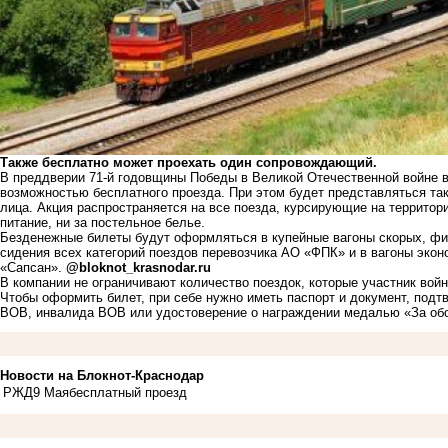
Также бесплатно может проехать один сопровождающий.
В преддверии 71-й годовщины Победы в Великой Отечественной войне
возможностью бесплатного проезда. При этом будет представляться та
лица. Акция распространяется на все поезда, курсирующие на территори
питание, ни за постельное белье.
Безденежные билеты будут оформляться в купейные вагоны скорых, фи
сидения всех категорий поездов перевозчика АО «ФПК» и в вагоны эко
«Сапсан».
@bloknot_krasnodar.ru
В компании не ограничивают количество поездок, которые участник вой
Чтобы оформить билет, при себе нужно иметь паспорт и документ, подт
ВОВ, инвалида ВОВ или удостоверение о награждении медалью «За обо
Новости на Блoкнoт-Краснодар
РЖД
9 Мая
бесплатный проезд