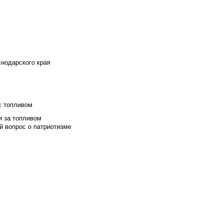
снодарского края
с топливом
и за топливом
й вопрос о патриотизме