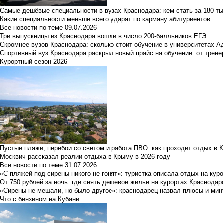
Самые дешёвые специальности в вузах Краснодара: кем стать за 180 ты
Какие специальности меньше всего ударят по карману абитуриентов
Все новости по теме
09.07.2026
Три выпускницы из Краснодара вошли в число 200-балльников ЕГЭ
Скромнее вузов Краснодара: сколько стоит обучение в университетах А
Спортивный вуз Краснодара раскрыл новый прайс на обучение: от трене
Курортный сезон 2026
Пустые пляжи, перебои со светом и работа ПВО: как проходит отдых в 
Москвич рассказал реалии отдыха в Крыму в 2026 году
Все новости по теме
31.07.2026
«С пляжей под сирены никого не гонят»: туристка описала отдых на кур
От 750 рублей за ночь: где снять дешевое жилье на курортах Краснодар
«Сирены не мешали, но было другое»: краснодарец назвал плюсы и мин
Что с бензином на Кубани