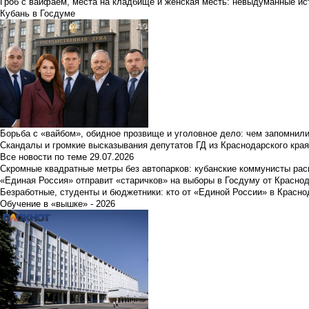
Гроб с вайфаем, места на кладбище и женская месть: невыдуманные ист
Кубань в Госдуме
Борьба с «вайбом», обидное прозвище и уголовное дело: чем запомнил
Скандалы и громкие высказывания депутатов ГД из Краснодарского края
Все новости по теме
29.07.2026
Скромные квадратные метры без автопарков: кубанские коммунисты ра
«Единая Россия» отправит «старичков» на выборы в Госдуму от Краснод
Безработные, студенты и бюджетники: кто от «Единой России» в Красно
Обучение в «вышке» - 2026