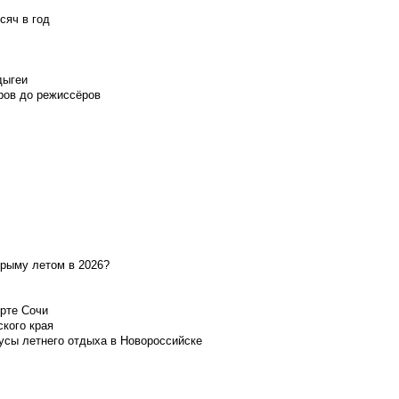
сяч в год
дыгеи
ров до режиссёров
Крыму летом в 2026?
орте Сочи
ского края
усы летнего отдыха в Новороссийске