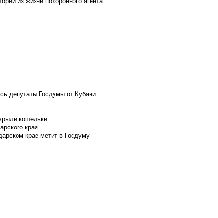
ории из жизни похоронного агента
ись депутаты Госдумы от Кубани
скрыли кошельки
арского края
дарском крае метит в Госдуму