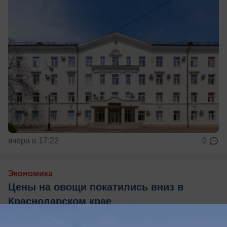
вчера в 17:22
0
Экономика
Цены на овощи покатились вниз в
Краснодарском крае
Топ подешевевших овощей за неделю в