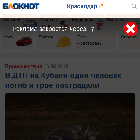
Краснодар
Новости
Учиться
Медицина
Магазины
готов
Реклама закроется через:
4
Авто
Работа
Бары
Справоч
- рестораны
Происшествия
16.08.2018
В ДТП на Кубани один человек
погиб и трое пострадали