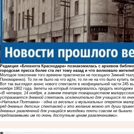
Редакция «Блокнота Краснодара» познакомилась с архивом библиот
городская пресса более ста лет тому назад и что волновало жител
Молодое поколение того времени практически не посещало Зимний теа
Пономаренко). То ли не было на что идти, то ли не на что было купить б
Вот так выглядел анонс нового спектакля в неофициальной части 245 в
ноября 1902 года, билеты на который планировалось продать молодежи
«В четверг, 14 ноября, в зимнем театре товариществом малорусских
устраивается дневной спектакль исключительно для учащихся по очен
«Наталья Полтавка» - одна из веселых и музыкальных опереток мало
ряд дневных детских спектаклей и это желание можно от души приве
дневных развлечений для учащейся молодежи почти совсем не бывало
предлагаемыми им по очень доступным ценам развлечениями».