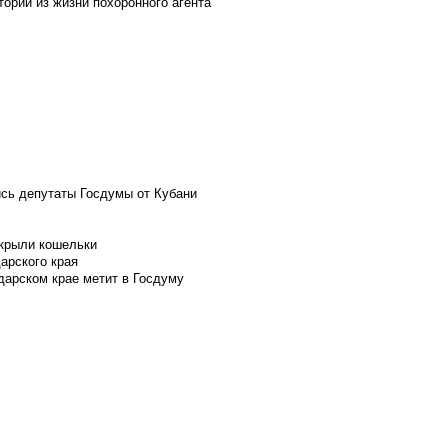
ории из жизни похоронного агента
ись депутаты Госдумы от Кубани
скрыли кошельки
арского края
дарском крае метит в Госдуму