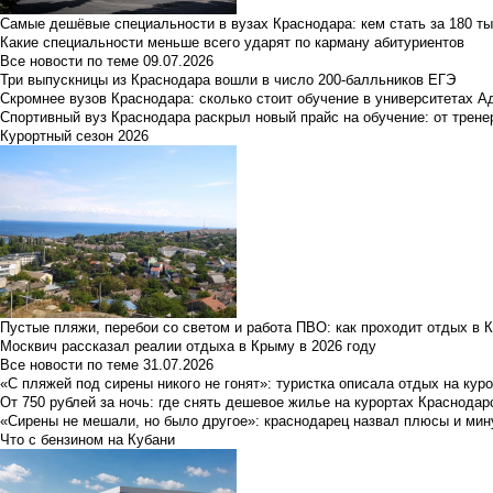
Самые дешёвые специальности в вузах Краснодара: кем стать за 180 ты
Какие специальности меньше всего ударят по карману абитуриентов
Все новости по теме
09.07.2026
Три выпускницы из Краснодара вошли в число 200-балльников ЕГЭ
Скромнее вузов Краснодара: сколько стоит обучение в университетах А
Спортивный вуз Краснодара раскрыл новый прайс на обучение: от трене
Курортный сезон 2026
Пустые пляжи, перебои со светом и работа ПВО: как проходит отдых в 
Москвич рассказал реалии отдыха в Крыму в 2026 году
Все новости по теме
31.07.2026
«С пляжей под сирены никого не гонят»: туристка описала отдых на кур
От 750 рублей за ночь: где снять дешевое жилье на курортах Краснодар
«Сирены не мешали, но было другое»: краснодарец назвал плюсы и мин
Что с бензином на Кубани