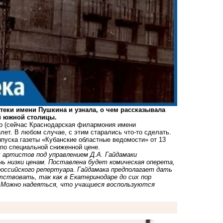
еки имени Пушкина и узнала, о чем рассказывала
ей южной столицы.
тр (сейчас Краснодарская филармония имени
илет. В любом случае, с этим старались что-то сделать.
ыпуска газеты «Кубанские областные ведомости» от 13
 по специальной сниженной цене.
 артистов под управлением Д.А. Гайдамаки
ь низки ценам. Поставлена будет комическая оперета,
российского репертуара. Гайдамака предполагает дать
тствовать, так как в Екатеринодаре до сих пор
. Можно надеяться, что учащиеся воспользуются