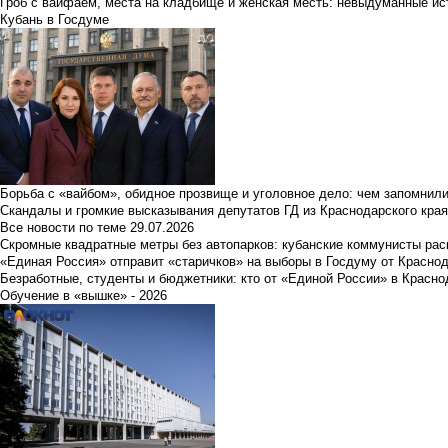
Гроб с вайфаем, места на кладбище и женская месть: невыдуманные ист
Кубань в Госдуме
Борьба с «вайбом», обидное прозвище и уголовное дело: чем запомнил
Скандалы и громкие высказывания депутатов ГД из Краснодарского края
Все новости по теме
29.07.2026
Скромные квадратные метры без автопарков: кубанские коммунисты ра
«Единая Россия» отправит «старичков» на выборы в Госдуму от Краснод
Безработные, студенты и бюджетники: кто от «Единой России» в Красно
Обучение в «вышке» - 2026