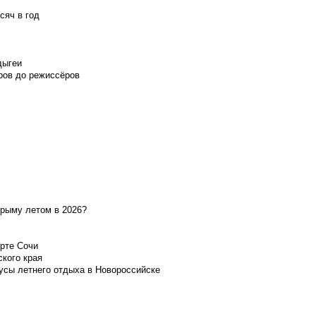
сяч в год
дыгеи
ров до режиссёров
Крыму летом в 2026?
орте Сочи
ского края
усы летнего отдыха в Новороссийске