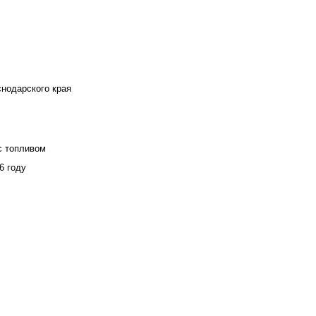
снодарского края
с топливом
6 году