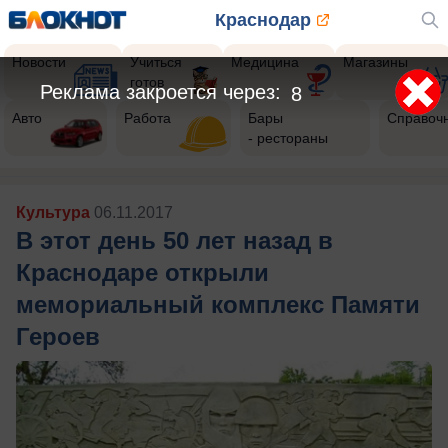
Краснодар
Новости
Учиться
Медицина
Магазины
готов
Реклама закроется через:
5
Авто
Работа
Бары
Справоч
- рестораны
Культура
06.11.2017
В этот день 50 лет назад в
Краснодаре открыли
мемориальный комплекс Памяти
Героев