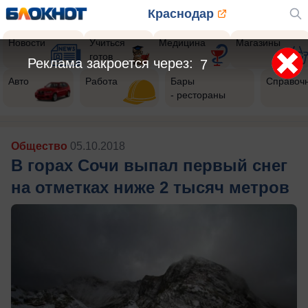
Краснодар
Новости
Учиться
Медицина
Магазины
готов
Реклама закроется через:
5
Авто
Работа
Бары
Справоч
- рестораны
Общество
05.10.2018
В горах Сочи выпал первый снег
на отметках ниже 2 тысяч метров