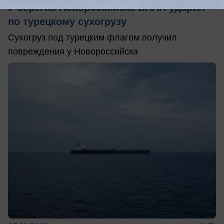
У берегов Новороссийска БПЛА ударил
по турецкому сухогрузу
Сухогруз под турецким флагом получил
повреждения у Новороссийска