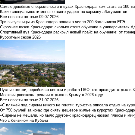
Самые дешёвые специальности в вузах Краснодара: кем стать за 180 ты
Какие специальности меньше всего ударят по карману абитуриентов
Все новости по теме
09.07.2026
Три выпускницы из Краснодара вошли в число 200-балльников ЕГЭ
Скромнее вузов Краснодара: сколько стоит обучение в университетах А
Спортивный вуз Краснодара раскрыл новый прайс на обучение: от трене
Курортный сезон 2026
Пустые пляжи, перебои со светом и работа ПВО: как проходит отдых в 
Москвич рассказал реалии отдыха в Крыму в 2026 году
Все новости по теме
31.07.2026
«С пляжей под сирены никого не гонят»: туристка описала отдых на кур
От 750 рублей за ночь: где снять дешевое жилье на курортах Краснодар
«Сирены не мешали, но было другое»: краснодарец назвал плюсы и мин
Что с бензином на Кубани