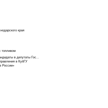
снодарского края
с топливом
ндидаты в депутаты Гос...
правления в КубГУ
в России»