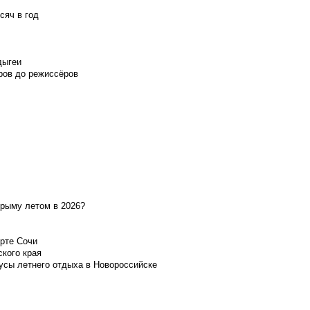
сяч в год
дыгеи
ров до режиссёров
Крыму летом в 2026?
орте Сочи
ского края
усы летнего отдыха в Новороссийске