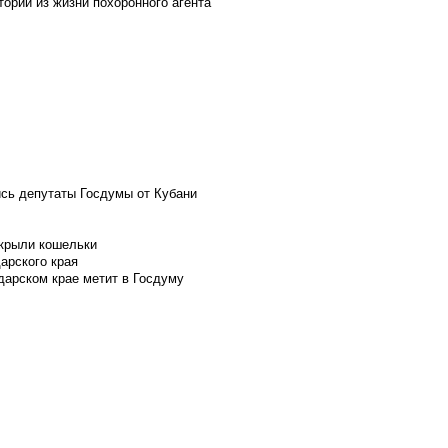
ории из жизни похоронного агента
ись депутаты Госдумы от Кубани
скрыли кошельки
арского края
дарском крае метит в Госдуму