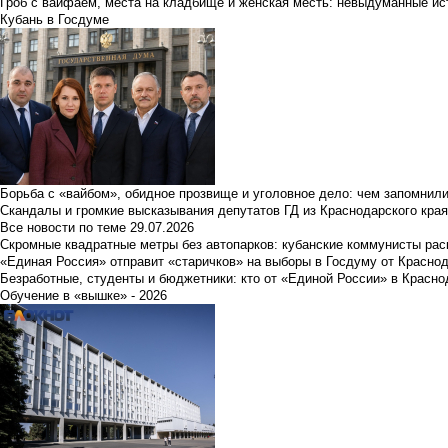
Гроб с вайфаем, места на кладбище и женская месть: невыдуманные ист
Кубань в Госдуме
Борьба с «вайбом», обидное прозвище и уголовное дело: чем запомнил
Скандалы и громкие высказывания депутатов ГД из Краснодарского края
Все новости по теме
29.07.2026
Скромные квадратные метры без автопарков: кубанские коммунисты ра
«Единая Россия» отправит «старичков» на выборы в Госдуму от Краснод
Безработные, студенты и бюджетники: кто от «Единой России» в Красно
Обучение в «вышке» - 2026