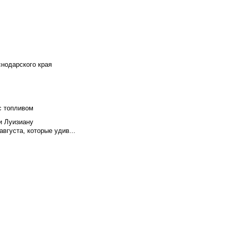
снодарского края
с топливом
и Луизиану
вгуста, которые удив...