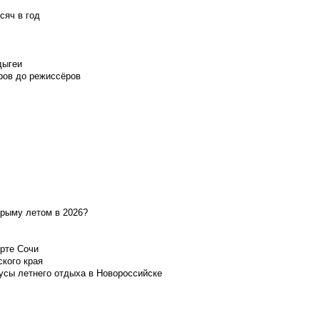
сяч в год
дыгеи
ров до режиссёров
Крыму летом в 2026?
орте Сочи
ского края
усы летнего отдыха в Новороссийске