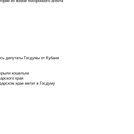
ории из жизни похоронного агента
ись депутаты Госдумы от Кубани
скрыли кошельки
арского края
дарском крае метит в Госдуму