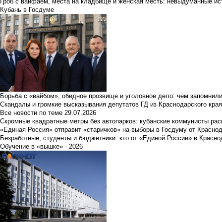
Гроб с вайфаем, места на кладбище и женская месть: невыдуманные ист
Кубань в Госдуме
Борьба с «вайбом», обидное прозвище и уголовное дело: чем запомнил
Скандалы и громкие высказывания депутатов ГД из Краснодарского края
Все новости по теме
29.07.2026
Скромные квадратные метры без автопарков: кубанские коммунисты ра
«Единая Россия» отправит «старичков» на выборы в Госдуму от Краснод
Безработные, студенты и бюджетники: кто от «Единой России» в Красно
Обучение в «вышке» - 2026