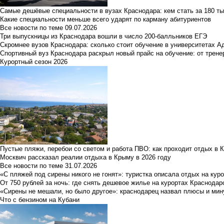
Самые дешёвые специальности в вузах Краснодара: кем стать за 180 ты
Какие специальности меньше всего ударят по карману абитуриентов
Все новости по теме
09.07.2026
Три выпускницы из Краснодара вошли в число 200-балльников ЕГЭ
Скромнее вузов Краснодара: сколько стоит обучение в университетах А
Спортивный вуз Краснодара раскрыл новый прайс на обучение: от трене
Курортный сезон 2026
Пустые пляжи, перебои со светом и работа ПВО: как проходит отдых в 
Москвич рассказал реалии отдыха в Крыму в 2026 году
Все новости по теме
31.07.2026
«С пляжей под сирены никого не гонят»: туристка описала отдых на кур
От 750 рублей за ночь: где снять дешевое жилье на курортах Краснодар
«Сирены не мешали, но было другое»: краснодарец назвал плюсы и мин
Что с бензином на Кубани