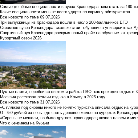
Самые дешёвые специальности в вузах Краснодара: кем стать за 180 ты
Какие специальности меньше всего ударят по карману абитуриентов
Все новости по теме
09.07.2026
Три выпускницы из Краснодара вошли в число 200-балльников ЕГЭ
Скромнее вузов Краснодара: сколько стоит обучение в университетах А
Спортивный вуз Краснодара раскрыл новый прайс на обучение: от трене
Курортный сезон 2026
Пустые пляжи, перебои со светом и работа ПВО: как проходит отдых в 
Москвич рассказал реалии отдыха в Крыму в 2026 году
Все новости по теме
31.07.2026
«С пляжей под сирены никого не гонят»: туристка описала отдых на кур
От 750 рублей за ночь: где снять дешевое жилье на курортах Краснодар
«Сирены не мешали, но было другое»: краснодарец назвал плюсы и мин
Что с бензином на Кубани