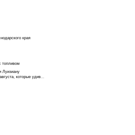
снодарского края
с топливом
и Луизиану
вгуста, которые удив...