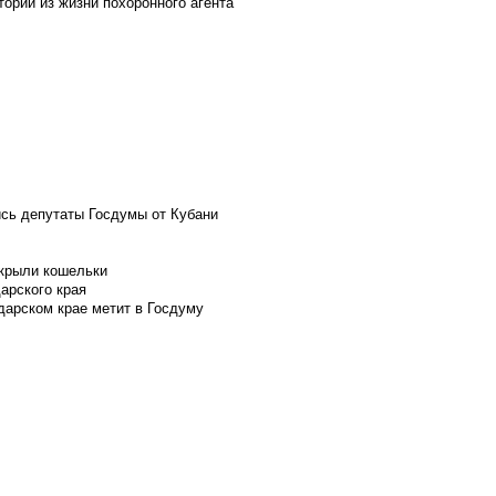
ории из жизни похоронного агента
ись депутаты Госдумы от Кубани
скрыли кошельки
арского края
дарском крае метит в Госдуму