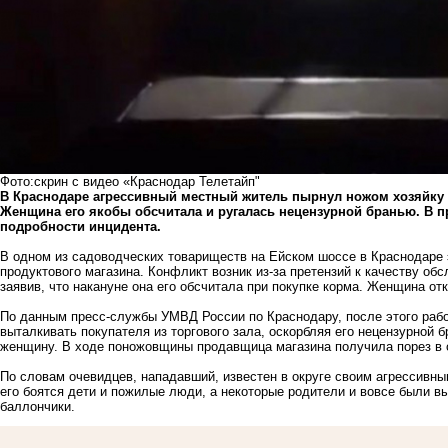
Фото:скрин с видео «Краснодар Телетайп"
В Краснодаре агрессивный местный житель пырнул ножом хозяйку 
Женщина его якобы обсчитала и ругалась нецензурной бранью. В 
подробности инцидента.
В одном из садоводческих товариществ на Ейском шоссе в Краснодаре 
продуктового магазина. Конфликт возник из-за претензий к качеству об
заявив, что накануне она его обсчитала при покупке корма. Женщина от
По данным пресс-службы УМВД России по Краснодару, после этого рабо
выталкивать покупателя из торгового зала, оскорбляя его нецензурной 
женщину. В ходе поножовщины продавщица магазина получила порез в 
По словам очевидцев, нападавший, известен в округе своим агрессивны
его боятся дети и пожилые люди, а некоторые родители и вовсе были в
баллончики.