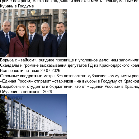
Гроб с вайфаем, места на кладбище и женская месть: невыдуманные ист
Кубань в Госдуме
Борьба с «вайбом», обидное прозвище и уголовное дело: чем запомнил
Скандалы и громкие высказывания депутатов ГД из Краснодарского края
Все новости по теме
29.07.2026
Скромные квадратные метры без автопарков: кубанские коммунисты ра
«Единая Россия» отправит «старичков» на выборы в Госдуму от Краснод
Безработные, студенты и бюджетники: кто от «Единой России» в Красно
Обучение в «вышке» - 2026