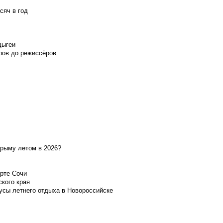
сяч в год
дыгеи
ров до режиссёров
Крыму летом в 2026?
орте Сочи
ского края
усы летнего отдыха в Новороссийске