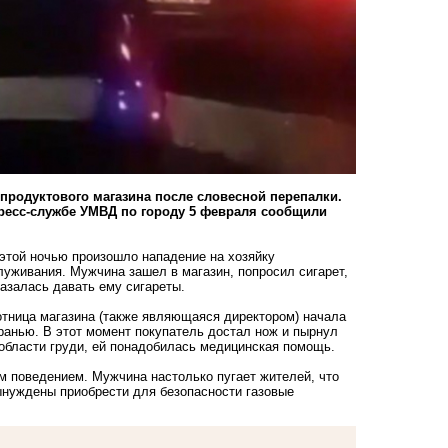
продуктового магазина после словесной перепалки.
пресс-службе УМВД по городу 5 февраля сообщили
этой ночью произошло нападение на хозяйку
служивания. Мужчина зашел в магазин, попросил сигарет,
казалась давать ему сигареты.
тница магазина (также являющаяся директором) начала
бранью. В этот момент покупатель достал нож и пырнул
области груди, ей понадобилась медицинская помощь.
м поведением. Мужчина настолько пугает жителей, что
ынуждены приобрести для безопасности газовые