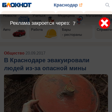
Краснодар
Новости
Учиться
Медицина
Магазины
готов
Реклама закроется через:
5
Авто
Работа
Бары
Справоч
- рестораны
Общество
20.09.2017
В Краснодаре эвакуировали
людей из-за опасной мины