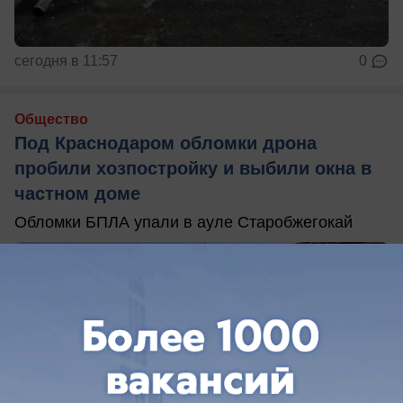
сегодня в 11:57
0
Общество
Под Краснодаром обломки дрона
пробили хозпостройку и выбили окна в
частном доме
Обломки БПЛА упали в ауле Старобжегокай