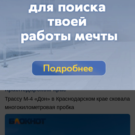
сегодня в 10:24
0
АВТО
7-километровая пробка встретила
туристов на трассе к морю в
Краснодарском крае
Трассу М-4 «Дон» в Краснодарском крае сковала
многокилометровая пробка