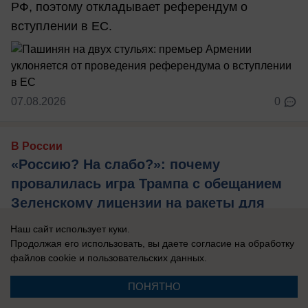
РФ, поэтому откладывает референдум о
вступлении в ЕС.
07.08.2026
0
В России
«Россию? На слабо?»: почему
провалилась игра Трампа с обещанием
Зеленскому лицензии на ракеты для
Patriot
Наш сайт использует куки.
Президент США и американские компании
Продолжая его использовать, вы даете согласие на обработку
файлов cookie
и пользовательских данных.
прекрасно понимают, что современная Украина
не способна ничего создавать, нужен новый ...
ПОНЯТНО