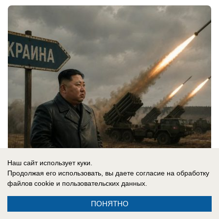
Наш сайт использует куки.
05.08.2026
0
Продолжая его использовать, вы даете согласие на обработку
файлов cookie
и пользовательских данных.
В России
ПОНЯТНО
Новости СВО: удар по логистике в