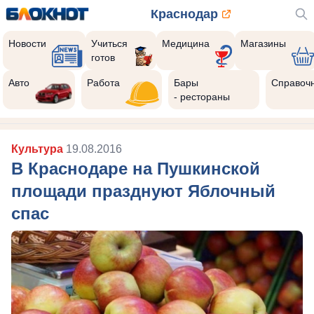
Краснодар
Новости
Учиться
Медицина
Магазины
готов
Авто
Работа
Бары
Справоч
- рестораны
Культура
19.08.2016
В Краснодаре на Пушкинской
площади празднуют Яблочный
спас