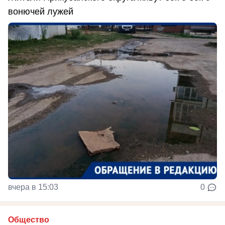
вонючей лужей
вчера в 15:03
0
Общество