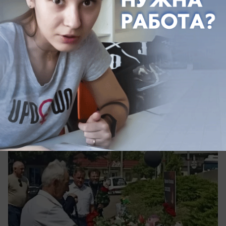
вчера в 15:00
0
Общество
Память жертв атаки БПЛА почтили у
стихийного мемориала в Архипо-
Осиповке
В Архипо-Осиповке почтили память погибших
при атаке БПЛА