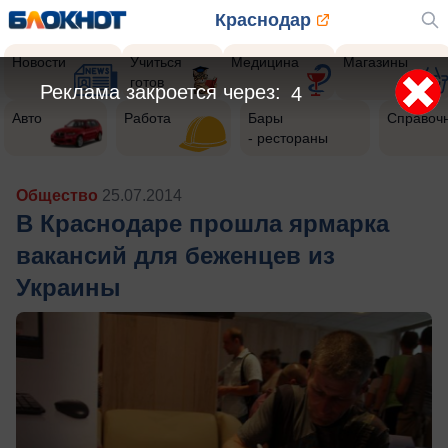
Краснодар
Новости
Учиться
Медицина
Магазины
готов
Реклама закроется через:
2
Авто
Работа
Бары
Справоч
- рестораны
Общество
25.07.2014
В Краснодаре прошла ярмарка
вакансий для беженцев из
Украины