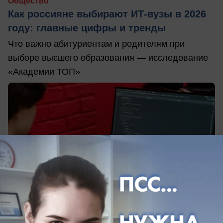
Общество
Как россияне выбирают ИТ-вузы в 2026
году: главные цифры и тренды
Что важно абитуриентам и родителям при
выборе высшего образования — исследование
«Академии ТОП»