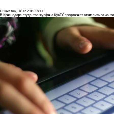
Общество
,
04.12.2015 18:17
В Краснодаре студентов журфака КубГУ предлагают отчислить за «ант