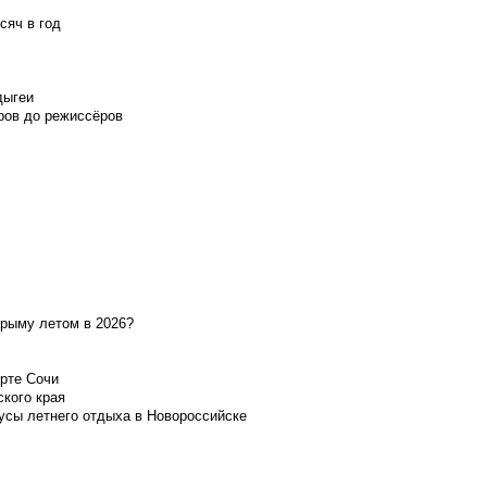
сяч в год
дыгеи
ров до режиссёров
Крыму летом в 2026?
орте Сочи
ского края
усы летнего отдыха в Новороссийске