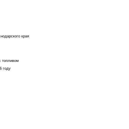
снодарского края
с топливом
6 году