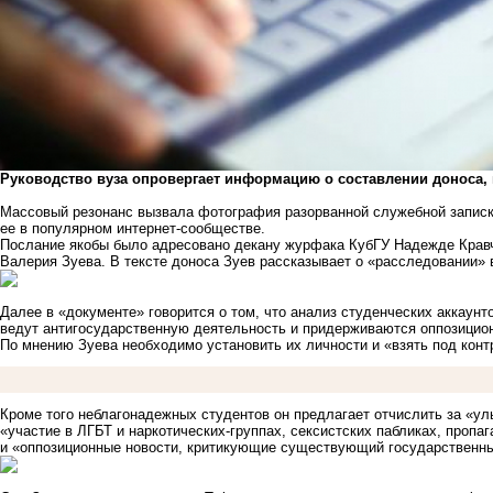
Руководство вуза опровергает информацию о составлении доноса, 
Массовый резонанс вызвала фотография разорванной служебной записки
ее в популярном интернет-сообществе.
Послание якобы было адресовано декану журфака КубГУ Надежде Кравче
Валерия Зуева. В тексте доноса Зуев рассказывает о «расследовании»
Далее в «документе» говорится о том, что анализ студенческих аккаунт
ведут антигосударственную деятельность и придерживаются оппозицио
По мнению Зуева необходимо установить их личности и «взять под кон
Кроме того неблагонадежных студентов он предлагает отчислить за «у
«участие в ЛГБТ и наркотических-группах, сексистских пабликах, про
и «оппозиционные новости, критикующие существующий государственны