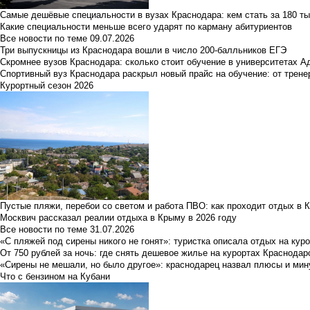
Самые дешёвые специальности в вузах Краснодара: кем стать за 180 ты
Какие специальности меньше всего ударят по карману абитуриентов
Все новости по теме
09.07.2026
Три выпускницы из Краснодара вошли в число 200-балльников ЕГЭ
Скромнее вузов Краснодара: сколько стоит обучение в университетах А
Спортивный вуз Краснодара раскрыл новый прайс на обучение: от трене
Курортный сезон 2026
Пустые пляжи, перебои со светом и работа ПВО: как проходит отдых в 
Москвич рассказал реалии отдыха в Крыму в 2026 году
Все новости по теме
31.07.2026
«С пляжей под сирены никого не гонят»: туристка описала отдых на кур
От 750 рублей за ночь: где снять дешевое жилье на курортах Краснодар
«Сирены не мешали, но было другое»: краснодарец назвал плюсы и мин
Что с бензином на Кубани