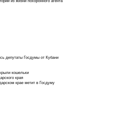
ории из жизни похоронного агента
ись депутаты Госдумы от Кубани
скрыли кошельки
арского края
дарском крае метит в Госдуму