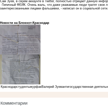
Сам Зуев, в своем аккаунте в Twitter, полностью отрицает данную инфо
-Типичный ФЕЙК. Очень жаль, что даже уважаемые люди тратят свое л
заинтересованными лицами фальшивки, - написал он в социальной сети
Новости на Блoкнoт-Краснодар
Краснодар
студенты
журфак
Валерий Зуев
антигосударственная деятельн
Комментарии