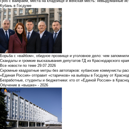
Гроб с вайфаем, места на кладбище и женская месть: невыдуманные ист
Кубань в Госдуме
Борьба с «вайбом», обидное прозвище и уголовное дело: чем запомнил
Скандалы и громкие высказывания депутатов ГД из Краснодарского края
Все новости по теме
29.07.2026
Скромные квадратные метры без автопарков: кубанские коммунисты ра
«Единая Россия» отправит «старичков» на выборы в Госдуму от Краснод
Безработные, студенты и бюджетники: кто от «Единой России» в Красно
Обучение в «вышке» - 2026