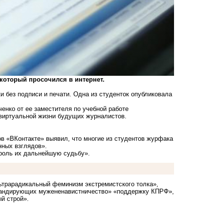
который просочился в интернет.
 без подписи и печати. Одна из студенток опубликовала
нко от ее заместителя по учебной работе
 виртуальной жизни будущих журналистов.
ов «ВКонтакте» выявил, что многие из студентов журфака
нных взглядов».
троль их дальнейшую судьбу».
льтрарадикальный феминизм экстремистского толка»,
пагандирующих мужененавистничество» «поддержку КПРФ»,
й строй».