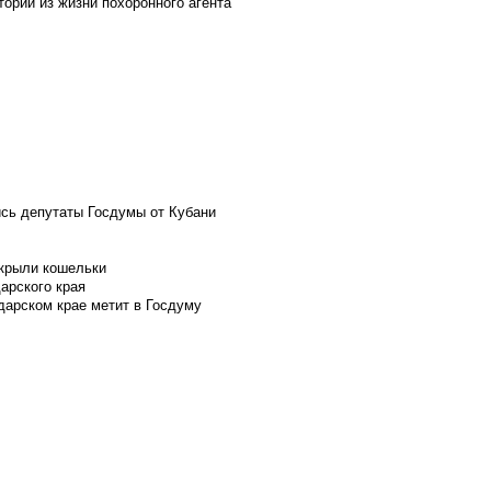
ории из жизни похоронного агента
ись депутаты Госдумы от Кубани
скрыли кошельки
арского края
дарском крае метит в Госдуму