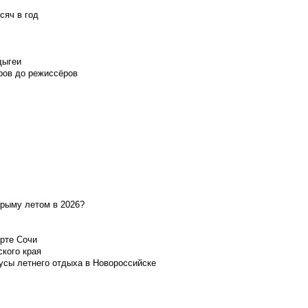
сяч в год
дыгеи
ров до режиссёров
Крыму летом в 2026?
орте Сочи
ского края
усы летнего отдыха в Новороссийске