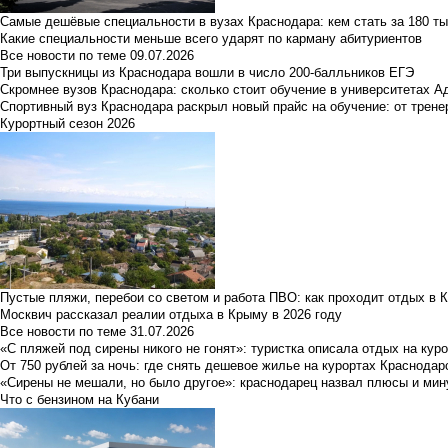
Самые дешёвые специальности в вузах Краснодара: кем стать за 180 ты
Какие специальности меньше всего ударят по карману абитуриентов
Все новости по теме
09.07.2026
Три выпускницы из Краснодара вошли в число 200-балльников ЕГЭ
Скромнее вузов Краснодара: сколько стоит обучение в университетах А
Спортивный вуз Краснодара раскрыл новый прайс на обучение: от трене
Курортный сезон 2026
Пустые пляжи, перебои со светом и работа ПВО: как проходит отдых в 
Москвич рассказал реалии отдыха в Крыму в 2026 году
Все новости по теме
31.07.2026
«С пляжей под сирены никого не гонят»: туристка описала отдых на кур
От 750 рублей за ночь: где снять дешевое жилье на курортах Краснодар
«Сирены не мешали, но было другое»: краснодарец назвал плюсы и мин
Что с бензином на Кубани