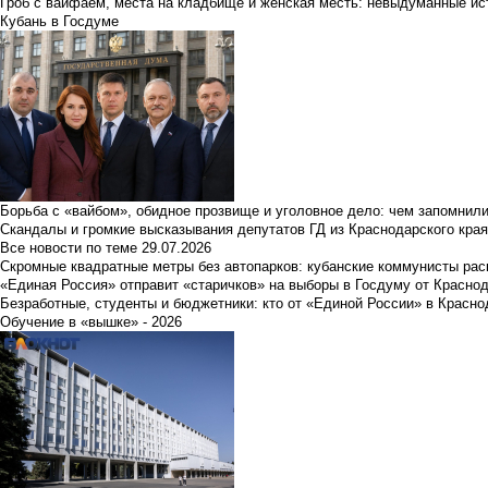
Гроб с вайфаем, места на кладбище и женская месть: невыдуманные ист
Кубань в Госдуме
Борьба с «вайбом», обидное прозвище и уголовное дело: чем запомнил
Скандалы и громкие высказывания депутатов ГД из Краснодарского края
Все новости по теме
29.07.2026
Скромные квадратные метры без автопарков: кубанские коммунисты ра
«Единая Россия» отправит «старичков» на выборы в Госдуму от Краснод
Безработные, студенты и бюджетники: кто от «Единой России» в Красно
Обучение в «вышке» - 2026