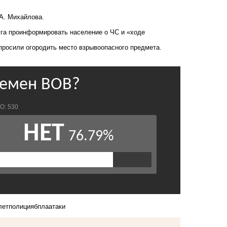
А. Михайлова.
га проинформировать население о ЧС и «ходе
просили огородить место взрывоопасного предмета.
лет
полиция
бпла
атаки