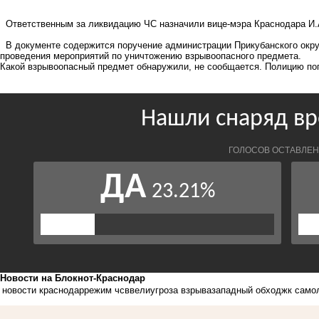
Ответственным за ликвидацию ЧС назначили вице-мэра Краснодара И.
В документе содержится поручение администрации Прикубанского окру
проведения мероприятий по уничтожению взрывоопасного предмета.
Какой взрывоопасный предмет обнаружили, не сообщается. Полицию по
Новости на Блoкнoт-Краснодар
новости краснодар
режим чс
ввели
угроза взрыва
западный обход
жк само