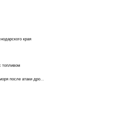
снодарского края
с топливом
оря после атаки дро...