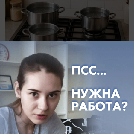
вчера в 19:05
0
Общество
Иностранцы, стобалльники и
олимпиадники: кто поступает в КубГУ в
2026 году