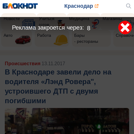
Краснодар
Новости
Учиться
Медицина
Магазины
готов
Реклама закроется через:
5
Авто
Работа
Бары
Справоч
- рестораны
Происшествия
13.11.2017
В Краснодаре завели дело на
водителя «Лэнд Ровера",
устроившего ДТП с двумя
погибшими