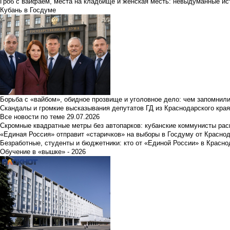
Гроб с вайфаем, места на кладбище и женская месть: невыдуманные ист
Кубань в Госдуме
Борьба с «вайбом», обидное прозвище и уголовное дело: чем запомнил
Скандалы и громкие высказывания депутатов ГД из Краснодарского края
Все новости по теме
29.07.2026
Скромные квадратные метры без автопарков: кубанские коммунисты ра
«Единая Россия» отправит «старичков» на выборы в Госдуму от Краснод
Безработные, студенты и бюджетники: кто от «Единой России» в Красно
Обучение в «вышке» - 2026