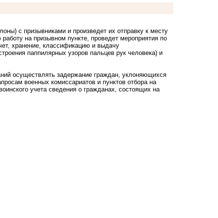
оны) с призывниками и произведет их отправку к месту
 работу на призывном пункте, проведет мероприятия по
учет, хранение, классификацию и выдачу
троения паппилярных узоров пальцев рук человека) и
аний осуществлять задержание граждан, уклоняющихся
апросам военных комиссариатов и пунктов отбора на
воинского учета сведения о гражданах, состоящих на