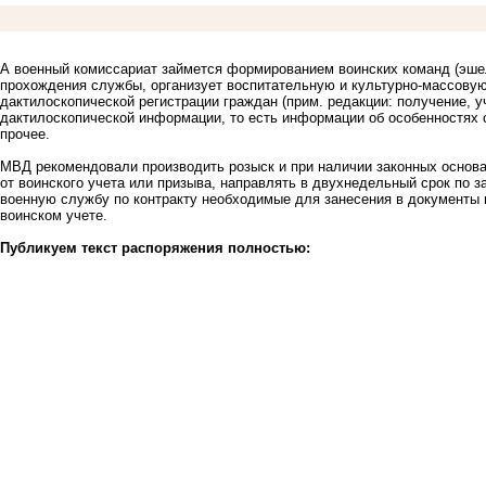
А военный комиссариат займется формированием воинских команд (эшел
прохождения службы, организует воспитательную и культурно-массовую
дактилоскопической регистрации граждан (прим. редакции: получение, 
дактилоскопической информации, то есть информации об особенностях с
прочее.
МВД рекомендовали производить розыск и при наличии законных основ
от воинского учета или призыва, направлять в двухнедельный срок по з
военную службу по контракту необходимые для занесения в документы 
воинском учете.
Публикуем текст распоряжения полностью: