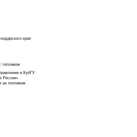
снодарского края
с топливом
правления в КубГУ
в России»
и за топливом