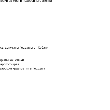
ории из жизни похоронного агента
ись депутаты Госдумы от Кубани
скрыли кошельки
арского края
дарском крае метит в Госдуму