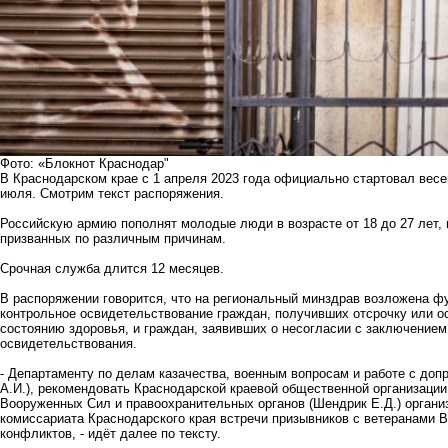
Фото: «Блокнот Краснодар"
В Краснодарском крае с 1 апреля 2023 года официально стартовал весе
июля. Смотрим текст распоряжения.
Российскую армию пополнят молодые люди в возрасте от 18 до 27 лет, 
призванных по различным причинам.
Срочная служба длится 12 месяцев.
В распоряжении говорится, что на региональный минздрав возложена ф
контрольное освидетельствование граждан, получивших отсрочку или о
состоянию здоровья, и граждан, заявивших о несогласии с заключением 
освидетельствования.
- Департаменту по делам казачества, военным вопросам и работе с до
А.И.), рекомендовать Краснодарской краевой общественной организации 
Вооруженных Сил и правоохранительных органов (Шендрик Е.Д.) организ
комиссариата Краснодарского края встречи призывников с ветеранами 
конфликтов, - идёт далее по тексту.