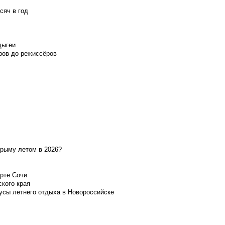
сяч в год
дыгеи
ров до режиссёров
Крыму летом в 2026?
орте Сочи
ского края
усы летнего отдыха в Новороссийске