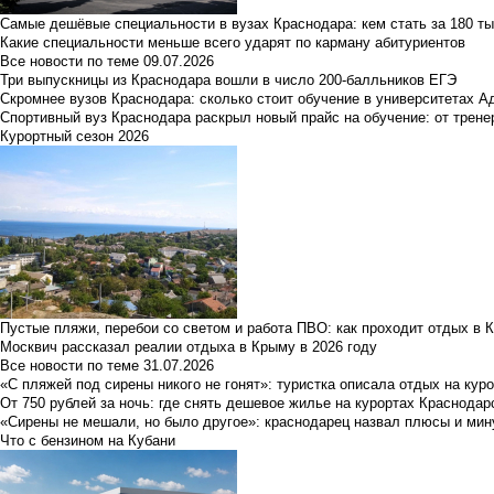
Самые дешёвые специальности в вузах Краснодара: кем стать за 180 ты
Какие специальности меньше всего ударят по карману абитуриентов
Все новости по теме
09.07.2026
Три выпускницы из Краснодара вошли в число 200-балльников ЕГЭ
Скромнее вузов Краснодара: сколько стоит обучение в университетах А
Спортивный вуз Краснодара раскрыл новый прайс на обучение: от трене
Курортный сезон 2026
Пустые пляжи, перебои со светом и работа ПВО: как проходит отдых в 
Москвич рассказал реалии отдыха в Крыму в 2026 году
Все новости по теме
31.07.2026
«С пляжей под сирены никого не гонят»: туристка описала отдых на кур
От 750 рублей за ночь: где снять дешевое жилье на курортах Краснодар
«Сирены не мешали, но было другое»: краснодарец назвал плюсы и мин
Что с бензином на Кубани