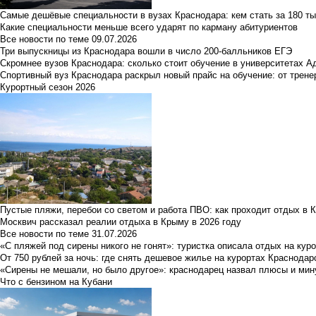
Самые дешёвые специальности в вузах Краснодара: кем стать за 180 ты
Какие специальности меньше всего ударят по карману абитуриентов
Все новости по теме
09.07.2026
Три выпускницы из Краснодара вошли в число 200-балльников ЕГЭ
Скромнее вузов Краснодара: сколько стоит обучение в университетах А
Спортивный вуз Краснодара раскрыл новый прайс на обучение: от трене
Курортный сезон 2026
Пустые пляжи, перебои со светом и работа ПВО: как проходит отдых в 
Москвич рассказал реалии отдыха в Крыму в 2026 году
Все новости по теме
31.07.2026
«С пляжей под сирены никого не гонят»: туристка описала отдых на кур
От 750 рублей за ночь: где снять дешевое жилье на курортах Краснодар
«Сирены не мешали, но было другое»: краснодарец назвал плюсы и мин
Что с бензином на Кубани