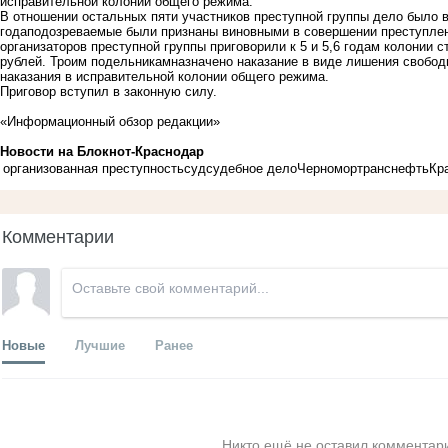
исправительной колонии общего режима.
В отношении остальных пяти участников преступной группы дело было 
годаподозреваемые были признаны виновными в совершении преступлени
организаторов преступной группы приговорили к 5 и 5,6 годам колонии 
рублей. Троим подельникамназначено наказание в виде лишения свободы 
наказания в исправительной колонии общего режима.
Приговор вступил в законную силу.
«Информационный обзор редакции»
Новости на Блoкнoт-Краснодар
организованная преступность
суд
судебное дело
Черномортранснефть
Кр
Комментарии
Новые
Лучшие
Ранее
Никто ещё не оставил комментари