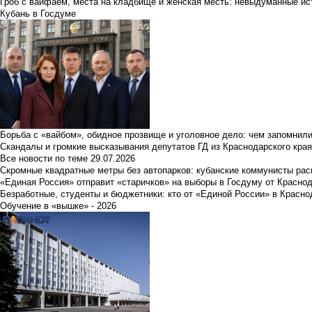
Гроб с вайфаем, места на кладбище и женская месть: невыдуманные ист
Кубань в Госдуме
Борьба с «вайбом», обидное прозвище и уголовное дело: чем запомнил
Скандалы и громкие высказывания депутатов ГД из Краснодарского края
Все новости по теме
29.07.2026
Скромные квадратные метры без автопарков: кубанские коммунисты ра
«Единая Россия» отправит «старичков» на выборы в Госдуму от Краснод
Безработные, студенты и бюджетники: кто от «Единой России» в Красно
Обучение в «вышке» - 2026