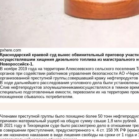
pxhere.com
Краснодарский краевой суд вынес обвинительный приговор участн
осуществлявшим хищения дизельного топлива из магистрального н
Новороссийск-1.
В ноябре 2019 года на территории Алексеевского сельского поселения 
органов при содействии работников управления безопасности АО «Чер
организованной преступной группы,совершавшей кражу нефтепродуктов
В ходе дальнейшего расследования уголовного дела были установлены 
Слив нефтепродуктов злоумышленникамиосуществлялся в темное время
специально подготовленные емкости, перевозили их на территорию пром
похищенное сбывалось потребителям.
Членами преступной группы было похищено более 50 тонн нефтепродук
причинен материальный ущерб на общую сумму свыше 1,8 млн рублей.
В 2021 году в Тихорецком суде было рассмотрено дело в отношении тр
в совершении преступления, предусмотренного ч. 4 ст. 158 УК РФ (кра
и им назначено наказание в виде лишения свободы на сроки от 1 года и 