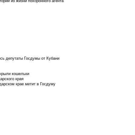
ории из жизни похоронного агента
ись депутаты Госдумы от Кубани
скрыли кошельки
арского края
дарском крае метит в Госдуму