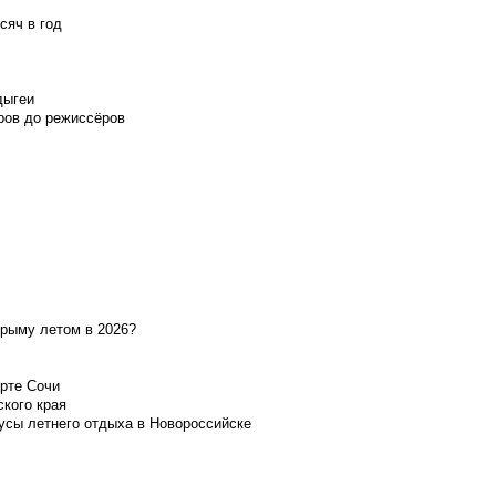
сяч в год
дыгеи
ров до режиссёров
Крыму летом в 2026?
орте Сочи
ского края
усы летнего отдыха в Новороссийске