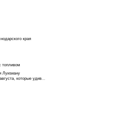
снодарского края
с топливом
и Луизиану
вгуста, которые удив...