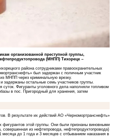
икам организованной преступной группы,
ефтепродуктопровода (МНПП) Тихорецк –
Тихорецкого района сотрудниками правоохранительных
номортранснефть» был задержан с поличным участник
 из МНПП через криминальную врезку.
и задержаны остальные семь участников группы.
 суток. Фигуранты уголовного дела наполняли топливом
базы в пос. Пригородный для хранения, затем
тов. В результате их действий АО «Черномортранснефть»
ех фигурантов этой группы. Они были признаны виновными
жа, совершенная из нефтепровода, нефтепродуктопровода)
1 месяца до 1 года и 3 месяцев с отбыванием наказания в