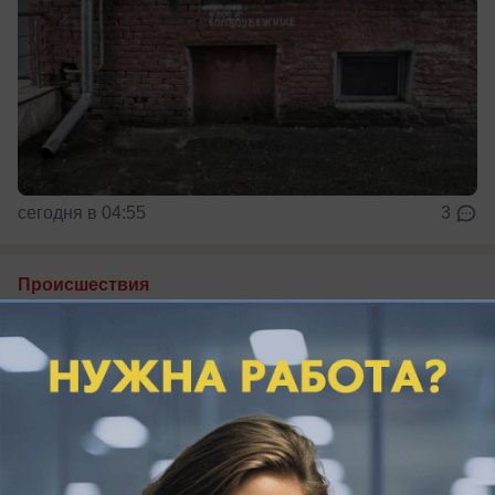
сегодня в 04:55
3
Происшествия
У берегов Новороссийска БПЛА ударил
по турецкому сухогрузу
Сухогруз под турецким флагом получил
повреждения у Новороссийска