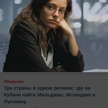
вчера в 20:07
0
Общество
Три страны в одном регионе: где на
Кубани найти Мальдивы, Исландию и
Луизиану