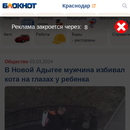
Краснодар
Новости
Учиться
Медицина
Магазины
готов
Реклама закроется через:
5
Авто
Работа
Бары
Справоч
- рестораны
Общество
03.03.2024
В Новой Адыгее мужчина избивал
кота на глазах у ребенка