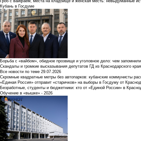
Гроб с вайфаем, места на кладбище и женская месть: невыдуманные ист
Кубань в Госдуме
Борьба с «вайбом», обидное прозвище и уголовное дело: чем запомнил
Скандалы и громкие высказывания депутатов ГД из Краснодарского края
Все новости по теме
29.07.2026
Скромные квадратные метры без автопарков: кубанские коммунисты ра
«Единая Россия» отправит «старичков» на выборы в Госдуму от Краснод
Безработные, студенты и бюджетники: кто от «Единой России» в Красно
Обучение в «вышке» - 2026