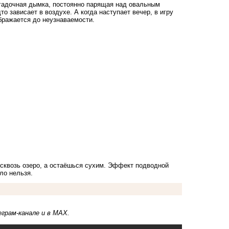
агадочная дымка, постоянно парящая над овальным
 зависает в воздухе. А когда наступает вечер, в игру
бражается до неузнаваемости.
квозь озеро, а остаёшься сухим. Эффект подводной
ло нельзя.
еграм-канале
и в
MAX.