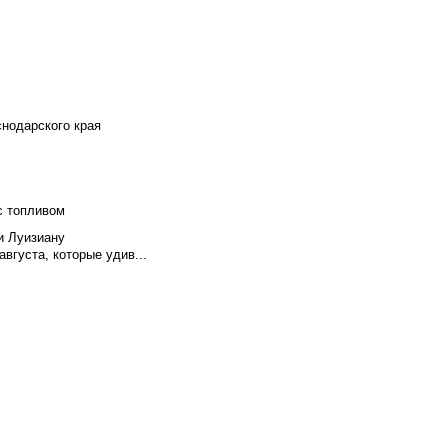
снодарского края
с топливом
и Луизиану
вгуста, которые удив...