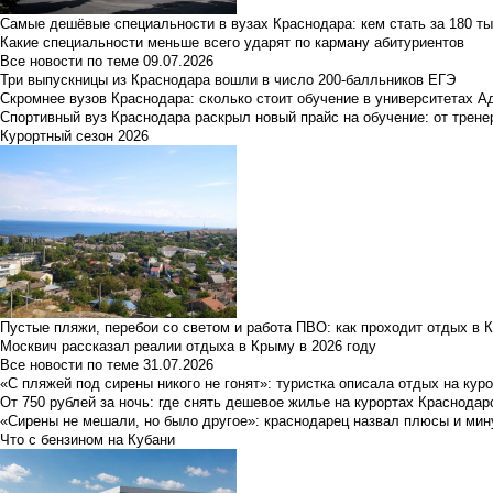
Самые дешёвые специальности в вузах Краснодара: кем стать за 180 ты
Какие специальности меньше всего ударят по карману абитуриентов
Все новости по теме
09.07.2026
Три выпускницы из Краснодара вошли в число 200-балльников ЕГЭ
Скромнее вузов Краснодара: сколько стоит обучение в университетах А
Спортивный вуз Краснодара раскрыл новый прайс на обучение: от трене
Курортный сезон 2026
Пустые пляжи, перебои со светом и работа ПВО: как проходит отдых в 
Москвич рассказал реалии отдыха в Крыму в 2026 году
Все новости по теме
31.07.2026
«С пляжей под сирены никого не гонят»: туристка описала отдых на кур
От 750 рублей за ночь: где снять дешевое жилье на курортах Краснодар
«Сирены не мешали, но было другое»: краснодарец назвал плюсы и мин
Что с бензином на Кубани