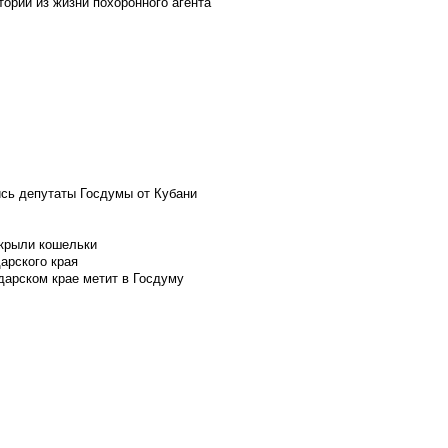
ории из жизни похоронного агента
ись депутаты Госдумы от Кубани
скрыли кошельки
арского края
дарском крае метит в Госдуму