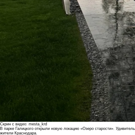
Скрин с видео: mesta_krd
В парке Галицкого открыли новую локацию «Озеро старости». Удивитель
жители Краснодара.