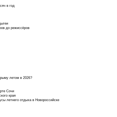
сяч в год
дыгеи
ров до режиссёров
Крыму летом в 2026?
орте Сочи
ского края
усы летнего отдыха в Новороссийске