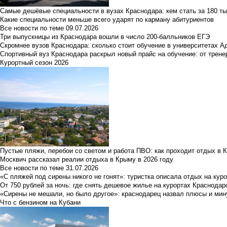
Самые дешёвые специальности в вузах Краснодара: кем стать за 180 ты
Какие специальности меньше всего ударят по карману абитуриентов
Все новости по теме
09.07.2026
Три выпускницы из Краснодара вошли в число 200-балльников ЕГЭ
Скромнее вузов Краснодара: сколько стоит обучение в университетах А
Спортивный вуз Краснодара раскрыл новый прайс на обучение: от трене
Курортный сезон 2026
Пустые пляжи, перебои со светом и работа ПВО: как проходит отдых в 
Москвич рассказал реалии отдыха в Крыму в 2026 году
Все новости по теме
31.07.2026
«С пляжей под сирены никого не гонят»: туристка описала отдых на кур
От 750 рублей за ночь: где снять дешевое жилье на курортах Краснодар
«Сирены не мешали, но было другое»: краснодарец назвал плюсы и мин
Что с бензином на Кубани