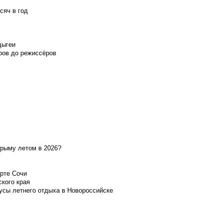
сяч в год
дыгеи
ров до режиссёров
Крыму летом в 2026?
орте Сочи
ского края
усы летнего отдыха в Новороссийске