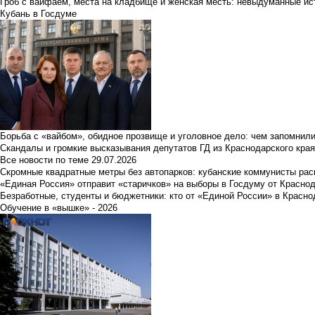
Гроб с вайфаем, места на кладбище и женская месть: невыдуманные ист
Кубань в Госдуме
Борьба с «вайбом», обидное прозвище и уголовное дело: чем запомнил
Скандалы и громкие высказывания депутатов ГД из Краснодарского края
Все новости по теме
29.07.2026
Скромные квадратные метры без автопарков: кубанские коммунисты ра
«Единая Россия» отправит «старичков» на выборы в Госдуму от Краснод
Безработные, студенты и бюджетники: кто от «Единой России» в Красно
Обучение в «вышке» - 2026