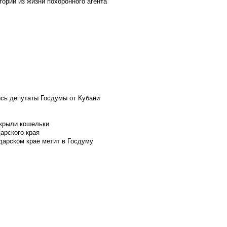
ории из жизни похоронного агента
ись депутаты Госдумы от Кубани
скрыли кошельки
арского края
дарском крае метит в Госдуму