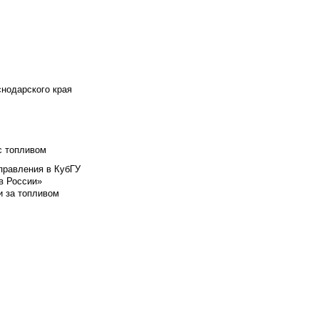
снодарского края
с топливом
правления в КубГУ
в России»
и за топливом