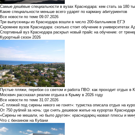
Самые дешёвые специальности в вузах Краснодара: кем стать за 180 ты
Какие специальности меньше всего ударят по карману абитуриентов
Все новости по теме
09.07.2026
Три выпускницы из Краснодара вошли в число 200-балльников ЕГЭ
Скромнее вузов Краснодара: сколько стоит обучение в университетах А
Спортивный вуз Краснодара раскрыл новый прайс на обучение: от трене
Курортный сезон 2026
Пустые пляжи, перебои со светом и работа ПВО: как проходит отдых в 
Москвич рассказал реалии отдыха в Крыму в 2026 году
Все новости по теме
31.07.2026
«С пляжей под сирены никого не гонят»: туристка описала отдых на кур
От 750 рублей за ночь: где снять дешевое жилье на курортах Краснодар
«Сирены не мешали, но было другое»: краснодарец назвал плюсы и мин
Что с бензином на Кубани