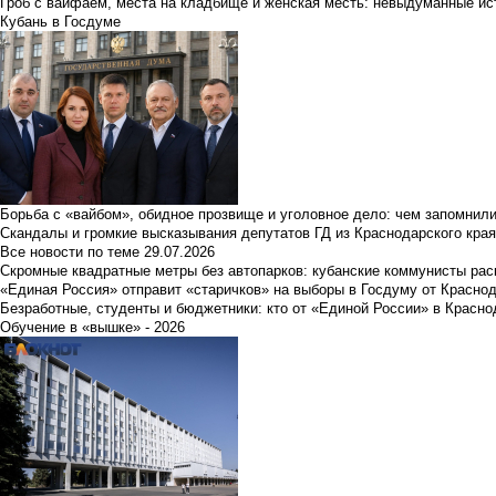
Гроб с вайфаем, места на кладбище и женская месть: невыдуманные ист
Кубань в Госдуме
Борьба с «вайбом», обидное прозвище и уголовное дело: чем запомнил
Скандалы и громкие высказывания депутатов ГД из Краснодарского края
Все новости по теме
29.07.2026
Скромные квадратные метры без автопарков: кубанские коммунисты ра
«Единая Россия» отправит «старичков» на выборы в Госдуму от Краснод
Безработные, студенты и бюджетники: кто от «Единой России» в Красно
Обучение в «вышке» - 2026