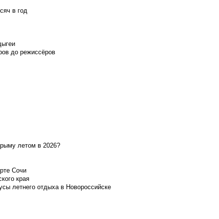
сяч в год
дыгеи
ров до режиссёров
Крыму летом в 2026?
орте Сочи
ского края
усы летнего отдыха в Новороссийске