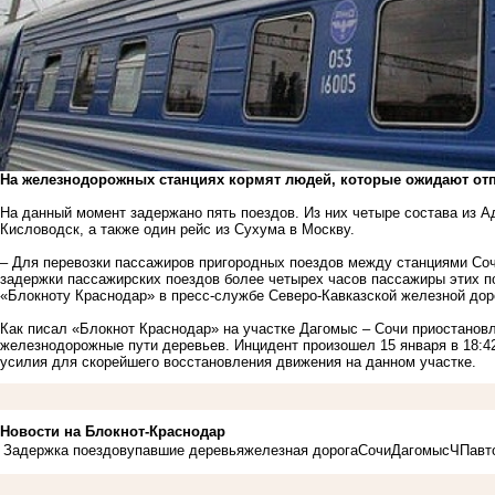
На железнодорожных станциях кормят людей, которые ожидают отп
На данный момент задержано пять поездов. Из них четыре состава из А
Кисловодск, а также один рейс из Сухума в Москву.
– Для перевозки пассажиров пригородных поездов между станциями Соч
задержки пассажирских поездов более четырех часов пассажиры этих п
«Блокноту Краснодар» в пресс-службе Северо-Кавказской железной дор
Как писал «Блокнот Краснодар» на участке Дагомыс – Сочи приостано
железнодорожные пути деревьев
. Инцидент произошел 15 января в 18
усилия для скорейшего восстановления движения на данном участке.
Новости на Блoкнoт-Краснодар
Задержка поездов
упавшие деревья
железная дорога
Сочи
Дагомыс
ЧП
авт