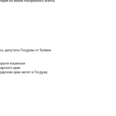
ории из жизни похоронного агента
ись депутаты Госдумы от Кубани
скрыли кошельки
арского края
дарском крае метит в Госдуму