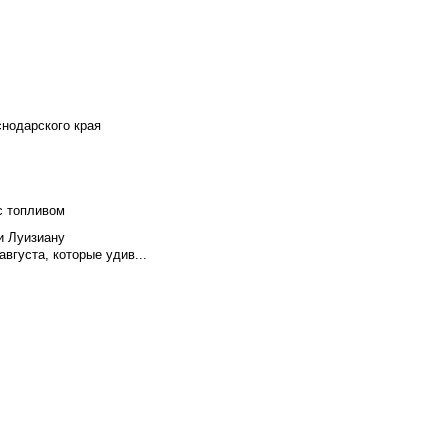
снодарского края
с топливом
и Луизиану
вгуста, которые удив...