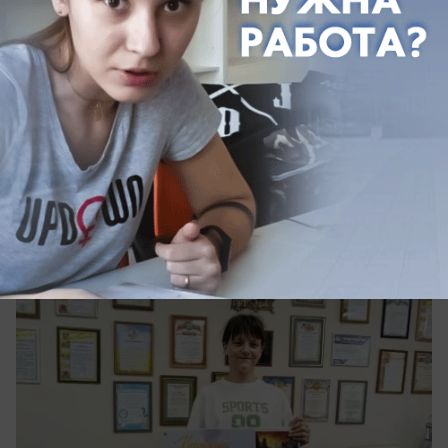
Общество
Юная жительница хутора Ленина
получила творческий подарок на
десятилетие от депутата Гордумы
Краснодара
Депутат городской Думы Краснодара
оригинально поздравил юную жительницу
хутора Ленина