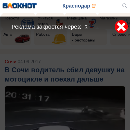
Краснодар
Новости
Учиться
Медицина
Магазины
готов
Реклама закроется через:
1
Авто
Работа
Бары
Справоч
- рестораны
Сочи
04.09.2017
В Сочи водитель сбил девушку на
мотоцикле и поехал дальше