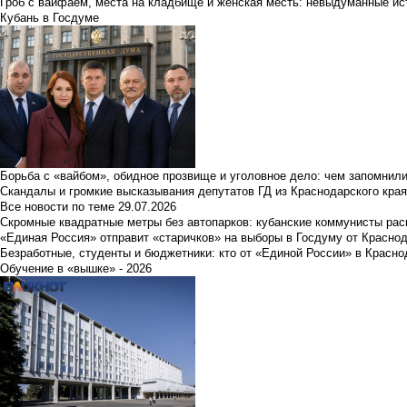
Гроб с вайфаем, места на кладбище и женская месть: невыдуманные ист
Кубань в Госдуме
Борьба с «вайбом», обидное прозвище и уголовное дело: чем запомнил
Скандалы и громкие высказывания депутатов ГД из Краснодарского края
Все новости по теме
29.07.2026
Скромные квадратные метры без автопарков: кубанские коммунисты ра
«Единая Россия» отправит «старичков» на выборы в Госдуму от Краснод
Безработные, студенты и бюджетники: кто от «Единой России» в Красно
Обучение в «вышке» - 2026