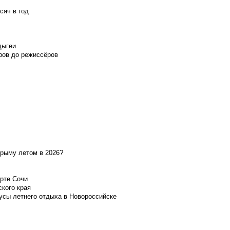
сяч в год
дыгеи
ров до режиссёров
Крыму летом в 2026?
орте Сочи
ского края
усы летнего отдыха в Новороссийске