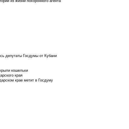
ории из жизни похоронного агента
ись депутаты Госдумы от Кубани
скрыли кошельки
арского края
дарском крае метит в Госдуму