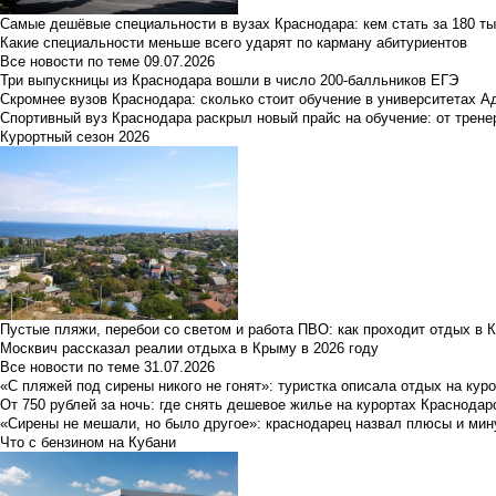
Самые дешёвые специальности в вузах Краснодара: кем стать за 180 ты
Какие специальности меньше всего ударят по карману абитуриентов
Все новости по теме
09.07.2026
Три выпускницы из Краснодара вошли в число 200-балльников ЕГЭ
Скромнее вузов Краснодара: сколько стоит обучение в университетах А
Спортивный вуз Краснодара раскрыл новый прайс на обучение: от трене
Курортный сезон 2026
Пустые пляжи, перебои со светом и работа ПВО: как проходит отдых в 
Москвич рассказал реалии отдыха в Крыму в 2026 году
Все новости по теме
31.07.2026
«С пляжей под сирены никого не гонят»: туристка описала отдых на кур
От 750 рублей за ночь: где снять дешевое жилье на курортах Краснодар
«Сирены не мешали, но было другое»: краснодарец назвал плюсы и мин
Что с бензином на Кубани