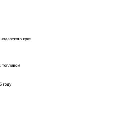
снодарского края
с топливом
6 году