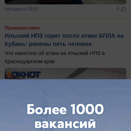
сегодня в 09:52
0
Происшествия
Ильский НПЗ горит после атаки БПЛА на
Кубань: ранены пять человек
Что известно об атаке на Ильский НПЗ в
Краснодарском крае