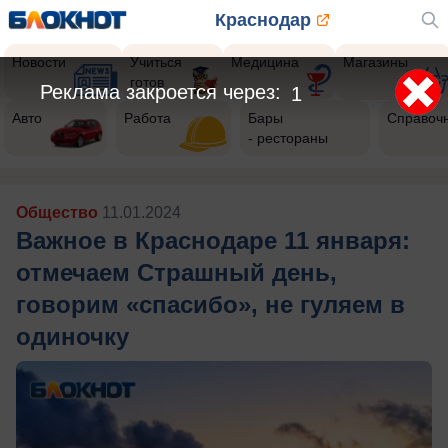
Краснодар
Новости
Учиться
Медицина
Магазины
готов
Авто
Работа
Бары
Справоч
- рестораны
Общество
11.01.2024
Важное в Краснодаре 11 января:
отмечаем Страшный день,
говорим «спасибо», не гуляем в
одиночку