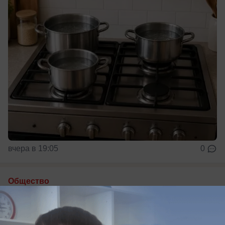
вчера в 19:05
0
Общество
Иностранцы, стобалльники и
олимпиадники: кто поступает в КубГУ в
2026 году