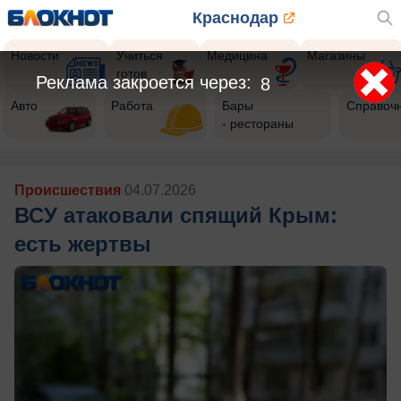
Краснодар
Новости
Учиться
Медицина
Магазины
готов
Реклама закроется через:
5
Авто
Работа
Бары
Справоч
- рестораны
Происшествия
04.07.2026
ВСУ атаковали спящий Крым:
есть жертвы