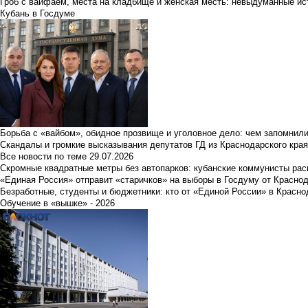
Гроб с вайфаем, места на кладбище и женская месть: невыдуманные ист
Кубань в Госдуме
Борьба с «вайбом», обидное прозвище и уголовное дело: чем запомнил
Скандалы и громкие высказывания депутатов ГД из Краснодарского края
Все новости по теме
29.07.2026
Скромные квадратные метры без автопарков: кубанские коммунисты ра
«Единая Россия» отправит «старичков» на выборы в Госдуму от Краснод
Безработные, студенты и бюджетники: кто от «Единой России» в Красно
Обучение в «вышке» - 2026