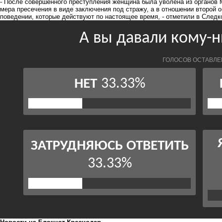
- После совершенного преступления женщина была уволена из органов 
мера пресечения в виде заключения под стражу, а в отношении второй
поведении, которые действуют по настоящее время, - отметили в Следк