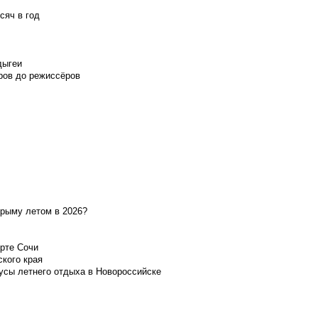
сяч в год
дыгеи
ров до режиссёров
Крыму летом в 2026?
орте Сочи
ского края
усы летнего отдыха в Новороссийске