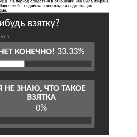
МВД. На период следствия в отношении нее была избрана
 обвиняемой – подписка о невыезде и надлежащем
оме.