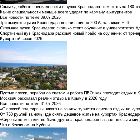
Самые дешёвые специальности в вузах Краснодара: кем стать за 180 ты
Какие специальности меньше всего ударят по карману абитуриентов
Все новости по теме
09.07.2026
Три выпускницы из Краснодара вошли в число 200-балльников ЕГЭ
Скромнее вузов Краснодара: сколько стоит обучение в университетах А
Спортивный вуз Краснодара раскрыл новый прайс на обучение: от трене
Курортный сезон 2026
Пустые пляжи, перебои со светом и работа ПВО: как проходит отдых в 
Москвич рассказал реалии отдыха в Крыму в 2026 году
Все новости по теме
31.07.2026
«С пляжей под сирены никого не гонят»: туристка описала отдых на кур
От 750 рублей за ночь: где снять дешевое жилье на курортах Краснодар
«Сирены не мешали, но было другое»: краснодарец назвал плюсы и мин
Что с бензином на Кубани