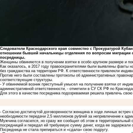
Следователи Краснодарского края совместно с Прокуратурой Кубан
отношении бывшей начальницы отделения по вопросам миграции о
посредницы.
Женщины обвиняются в получении взятки в особо крупном размере и по
Как оказалось, в 2017 году правоохранителями были выявлены факты н
без гражданства на территории РФ. К ответственности привлекли инди
Против него были составлены протоколы об административных правона
соответствующие структуры.
- У обвиняемой возник преступный умысел на получение взятки от инди
административной ответственности, - отметили в СУ СК РФ по Краснода
Для этого в качестве посредника подозреваемая решила привлечь свою
- Согласно достигнутой договоренности женщина в ходе личных встреч
необходимости передачи 2,5 миллионов рублей за непривлечение к адми
Мужчина согласился, но сразу же сообщил об этом в территориальный 
посредницей и передал ей требуемую сумму денег, когда ее задержали
Посредница не стала препираться и «сдала» свою подругу.