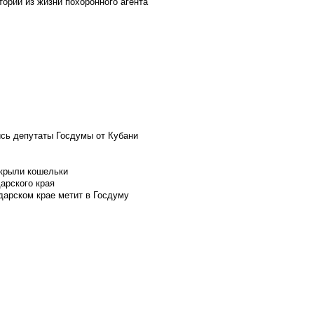
ории из жизни похоронного агента
ись депутаты Госдумы от Кубани
скрыли кошельки
арского края
дарском крае метит в Госдуму