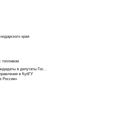
снодарского края
с топливом
ндидаты в депутаты Гос...
правления в КубГУ
в России»