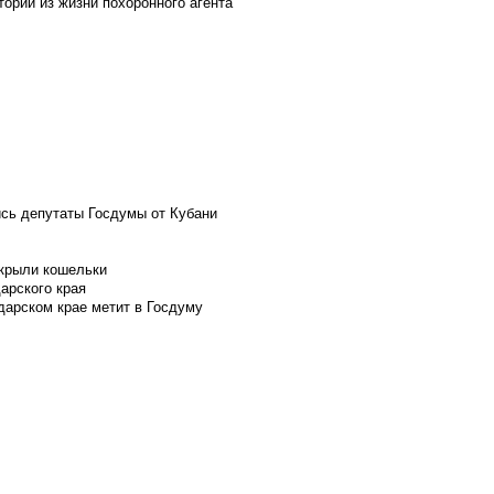
ории из жизни похоронного агента
ись депутаты Госдумы от Кубани
скрыли кошельки
арского края
дарском крае метит в Госдуму