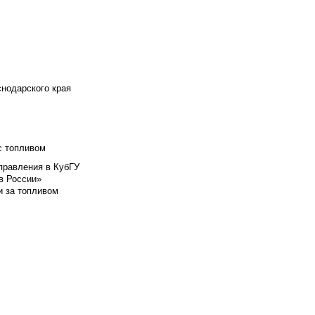
снодарского края
с топливом
правления в КубГУ
в России»
и за топливом