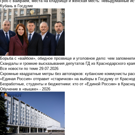
Гроб с вайфаем, места на кладбище и женская месть: невыдуманные ист
Кубань в Госдуме
Борьба с «вайбом», обидное прозвище и уголовное дело: чем запомнил
Скандалы и громкие высказывания депутатов ГД из Краснодарского края
Все новости по теме
29.07.2026
Скромные квадратные метры без автопарков: кубанские коммунисты ра
«Единая Россия» отправит «старичков» на выборы в Госдуму от Краснод
Безработные, студенты и бюджетники: кто от «Единой России» в Красно
Обучение в «вышке» - 2026