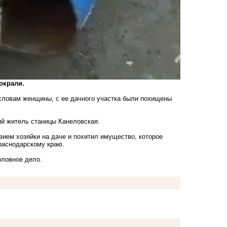
окрали.
 словам женщины, с ее дачного участка были похищены
ий житель станицы Канеловская.
вием хозяйки на даче и похитил имущество, которое
раснодарскому краю.
оловное дело.