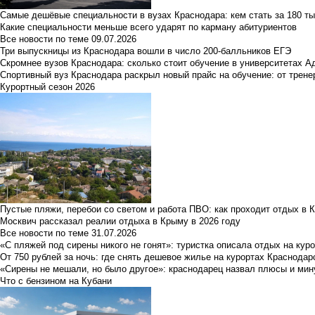
Самые дешёвые специальности в вузах Краснодара: кем стать за 180 ты
Какие специальности меньше всего ударят по карману абитуриентов
Все новости по теме
09.07.2026
Три выпускницы из Краснодара вошли в число 200-балльников ЕГЭ
Скромнее вузов Краснодара: сколько стоит обучение в университетах А
Спортивный вуз Краснодара раскрыл новый прайс на обучение: от трене
Курортный сезон 2026
Пустые пляжи, перебои со светом и работа ПВО: как проходит отдых в 
Москвич рассказал реалии отдыха в Крыму в 2026 году
Все новости по теме
31.07.2026
«С пляжей под сирены никого не гонят»: туристка описала отдых на кур
От 750 рублей за ночь: где снять дешевое жилье на курортах Краснодар
«Сирены не мешали, но было другое»: краснодарец назвал плюсы и мин
Что с бензином на Кубани