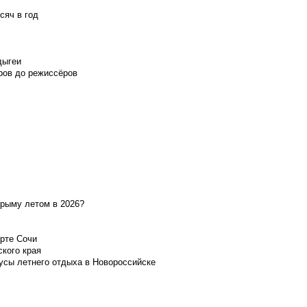
сяч в год
дыгеи
ров до режиссёров
Крыму летом в 2026?
орте Сочи
ского края
усы летнего отдыха в Новороссийске