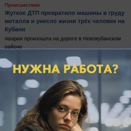
Происшествия
Жуткое ДТП превратило машины в груду
металла и унесло жизни трёх человек на
Кубани
Авария произошла на дороге в Новокубанском
районе