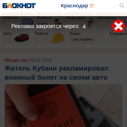
Краснодар
Новости
Учиться
Медицина
Магазины
готов
Реклама закроется через:
2
Авто
Работа
Бары
Справоч
- рестораны
Общество
29.03.2016
Житель Кубани рекламировал
военный билет на своем авто