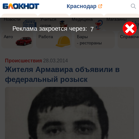
Краснодар
Новости
Учиться
Медицина
Магазины
готов
Реклама закроется через:
5
Авто
Работа
Бары
Справоч
- рестораны
Происшествия
28.03.2014
Жителя Армавира объявили в
федеральный розыск