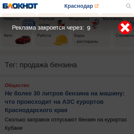
Краснодар
Новости
Учиться
Медицина
Магазины
готов
Реклама закроется через:
8
Авто
Работа
Бары
Справоч
- рестораны
Тег: продажа бензина
Общество
Не более 30 литров бензина на машину:
что происходит на АЗС курортов
Краснодарского края
Сколько заправок отпускают бензин на курортах
Кубани