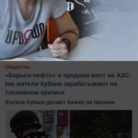
02.07.2026
8
Общество
«Барыга-нефть» и продажа мест на АЗС:
как жители Кубани зарабатывают на
топливном кризисе
Жители Кубани делают бизнес на бензине